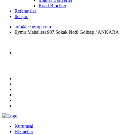
Mantar Bariyerler
Road Bloclker
Referanslar
İletişim
info@ceagrup.com
Eymir Mahallesi 907 Sokak No:8 Gölbaşı / ANKARA
|
Kurumsal
Hizmetler