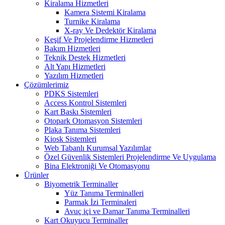
Kiralama Hizmetleri
Kamera Sistemi Kiralama
Turnike Kiralama
X-ray Ve Dedektör Kiralama
Keşif Ve Projelendirme Hizmetleri
Bakım Hizmetleri
Teknik Destek Hizmetleri
Alt Yapı Hizmetleri
Yazılım Hizmetleri
Çözümlerimiz
PDKS Sistemleri
Access Kontrol Sistemleri
Kart Baskı Sistemleri
Otopark Otomasyon Sistemleri
Plaka Tanıma Sistemleri
Kiosk Sistemleri
Web Tabanlı Kurumsal Yazılımlar
Özel Güvenlik Sistemleri Projelendirme Ve Uygulama
Bina Elektroniği Ve Otomasyonu
Ürünler
Biyometrik Terminaller
Yüz Tanıma Terminalleri
Parmak İzi Terminaleri
Avuç içi ve Damar Tanıma Terminalleri
Kart Okuyucu Terminaller