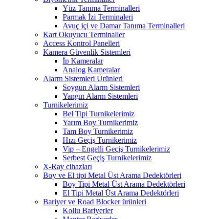
Yüz Tanıma Terminalleri
Parmak İzi Terminaleri
Avuç içi ve Damar Tanıma Terminalleri
Kart Okuyucu Terminaller
Access Kontrol Panelleri
Kamera Güvenlik Sistemleri
İp Kameralar
Analog Kameralar
Alarm Sistemleri Ürünleri
Soygun Alarm Sistemleri
Yangın Alarm Sistemleri
Turnikelerimiz
Bel Tipi Turnikelerimiz
Yarım Boy Turnikerimiz
Tam Boy Turnikerimiz
Hızı Geçiş Turnikerimiz
Vip – Engelli Geçiş Turnikelerimiz
Serbest Geçiş Turnikelerimiz
X-Ray cihazları
Boy ve El tipi Metal Üst Arama Dedektörleri
Boy Tipi Metal Üst Arama Dedektörleri
El Tipi Metal Üst Arama Dedektörleri
Bariyer ve Road Blocker ürünleri
Kollu Bariyerler