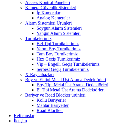
Access Kontrol Panelleri
Kamera Güvenlik Sistemleri
İp Kameralar
Analog Kameralar
Alarm Sistemleri Ürünleri
Soygun Alarm Sistemleri
Yangın Alarm Sistemleri
Turnikelerimiz
Bel Tipi Turnikelerimiz
Yarım Boy Turnikerimiz
Tam Boy Turnikerimiz
Hızı Geçiş Turnikerimiz
Vip – Engelli Geçiş Turnikelerimiz
Serbest Geçiş Turnikelerimiz
X-Ray cihazları
Boy ve El tipi Metal Üst Arama Dedektörleri
Boy Tipi Metal Üst Arama Dedektörleri
El Tipi Metal Üst Arama Dedektörleri
Bariyer ve Road Blocker ürünleri
Kollu Bariyerler
Mantar Bariyerler
Road Bloclker
Referanslar
İletişim