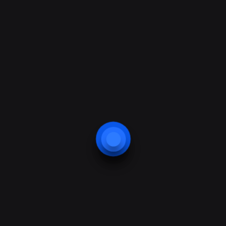
Cihazı
2
→
1
Hizmetlerimiz