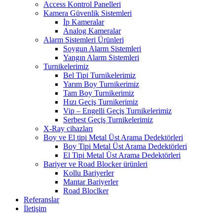
Access Kontrol Panelleri
Kamera Güvenlik Sistemleri
İp Kameralar
Analog Kameralar
Alarm Sistemleri Ürünleri
Soygun Alarm Sistemleri
Yangın Alarm Sistemleri
Turnikelerimiz
Bel Tipi Turnikelerimiz
Yarım Boy Turnikerimiz
Tam Boy Turnikerimiz
Hızı Geçiş Turnikerimiz
Vip – Engelli Geçiş Turnikelerimiz
Serbest Geçiş Turnikelerimiz
X-Ray cihazları
Boy ve El tipi Metal Üst Arama Dedektörleri
Boy Tipi Metal Üst Arama Dedektörleri
El Tipi Metal Üst Arama Dedektörleri
Bariyer ve Road Blocker ürünleri
Kollu Bariyerler
Mantar Bariyerler
Road Bloclker
Referanslar
İletişim