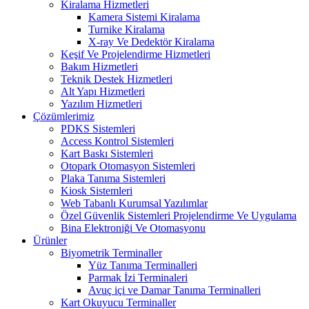
Kiralama Hizmetleri
Kamera Sistemi Kiralama
Turnike Kiralama
X-ray Ve Dedektör Kiralama
Keşif Ve Projelendirme Hizmetleri
Bakım Hizmetleri
Teknik Destek Hizmetleri
Alt Yapı Hizmetleri
Yazılım Hizmetleri
Çözümlerimiz
PDKS Sistemleri
Access Kontrol Sistemleri
Kart Baskı Sistemleri
Otopark Otomasyon Sistemleri
Plaka Tanıma Sistemleri
Kiosk Sistemleri
Web Tabanlı Kurumsal Yazılımlar
Özel Güvenlik Sistemleri Projelendirme Ve Uygulama
Bina Elektroniği Ve Otomasyonu
Ürünler
Biyometrik Terminaller
Yüz Tanıma Terminalleri
Parmak İzi Terminaleri
Avuç içi ve Damar Tanıma Terminalleri
Kart Okuyucu Terminaller