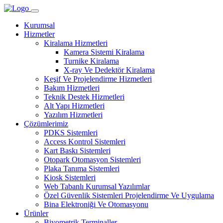
Kurumsal
Hizmetler
Kiralama Hizmetleri
Kamera Sistemi Kiralama
Turnike Kiralama
X-ray Ve Dedektör Kiralama
Keşif Ve Projelendirme Hizmetleri
Bakım Hizmetleri
Teknik Destek Hizmetleri
Alt Yapı Hizmetleri
Yazılım Hizmetleri
Çözümlerimiz
PDKS Sistemleri
Access Kontrol Sistemleri
Kart Baskı Sistemleri
Otopark Otomasyon Sistemleri
Plaka Tanıma Sistemleri
Kiosk Sistemleri
Web Tabanlı Kurumsal Yazılımlar
Özel Güvenlik Sistemleri Projelendirme Ve Uygulama
Bina Elektroniği Ve Otomasyonu
Ürünler
Biyometrik Terminaller