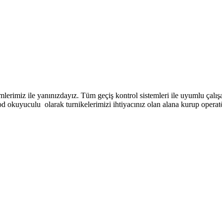
mlerimiz ile yanınızdayız. Tüm geçiş kontrol sistemleri ile uyumlu çalış
od okuyuculu olarak turnikelerimizi ihtiyacınız olan alana kurup operatör