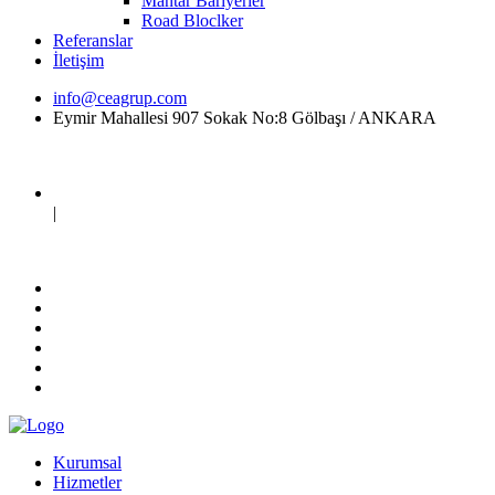
Mantar Bariyerler
Road Bloclker
Referanslar
İletişim
info@ceagrup.com
Eymir Mahallesi 907 Sokak No:8 Gölbaşı / ANKARA
|
Kurumsal
Hizmetler