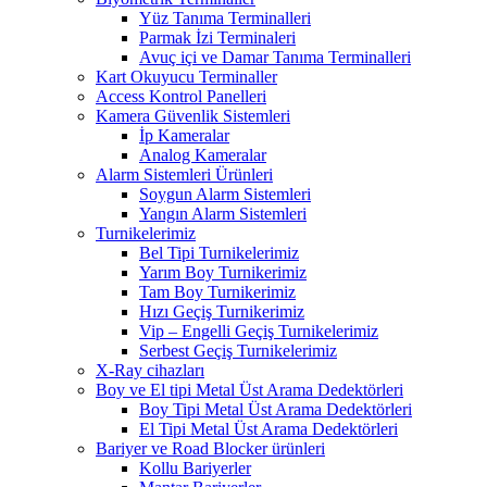
Yüz Tanıma Terminalleri
Parmak İzi Terminaleri
Avuç içi ve Damar Tanıma Terminalleri
Kart Okuyucu Terminaller
Access Kontrol Panelleri
Kamera Güvenlik Sistemleri
İp Kameralar
Analog Kameralar
Alarm Sistemleri Ürünleri
Soygun Alarm Sistemleri
Yangın Alarm Sistemleri
Turnikelerimiz
Bel Tipi Turnikelerimiz
Yarım Boy Turnikerimiz
Tam Boy Turnikerimiz
Hızı Geçiş Turnikerimiz
Vip – Engelli Geçiş Turnikelerimiz
Serbest Geçiş Turnikelerimiz
X-Ray cihazları
Boy ve El tipi Metal Üst Arama Dedektörleri
Boy Tipi Metal Üst Arama Dedektörleri
El Tipi Metal Üst Arama Dedektörleri
Bariyer ve Road Blocker ürünleri
Kollu Bariyerler