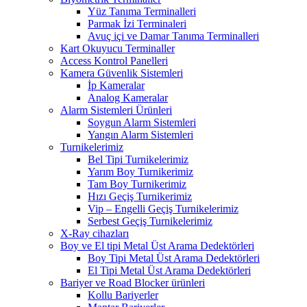
Yüz Tanıma Terminalleri
Parmak İzi Terminaleri
Avuç içi ve Damar Tanıma Terminalleri
Kart Okuyucu Terminaller
Access Kontrol Panelleri
Kamera Güvenlik Sistemleri
İp Kameralar
Analog Kameralar
Alarm Sistemleri Ürünleri
Soygun Alarm Sistemleri
Yangın Alarm Sistemleri
Turnikelerimiz
Bel Tipi Turnikelerimiz
Yarım Boy Turnikerimiz
Tam Boy Turnikerimiz
Hızı Geçiş Turnikerimiz
Vip – Engelli Geçiş Turnikelerimiz
Serbest Geçiş Turnikelerimiz
X-Ray cihazları
Boy ve El tipi Metal Üst Arama Dedektörleri
Boy Tipi Metal Üst Arama Dedektörleri
El Tipi Metal Üst Arama Dedektörleri
Bariyer ve Road Blocker ürünleri
Kollu Bariyerler