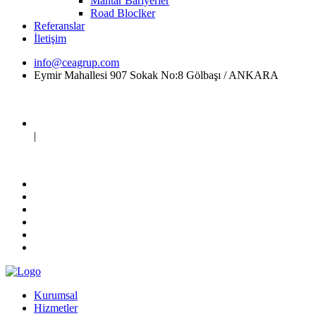
Mantar Bariyerler
Road Bloclker
Referanslar
İletişim
info@ceagrup.com
Eymir Mahallesi 907 Sokak No:8 Gölbaşı / ANKARA
|
Kurumsal
Hizmetler