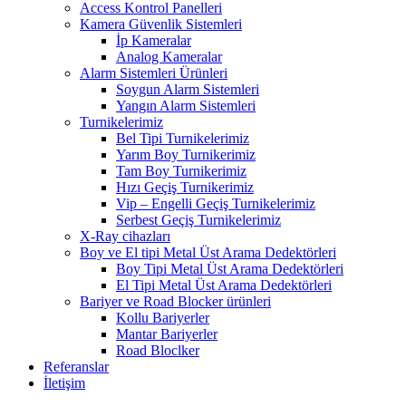
Access Kontrol Panelleri
Kamera Güvenlik Sistemleri
İp Kameralar
Analog Kameralar
Alarm Sistemleri Ürünleri
Soygun Alarm Sistemleri
Yangın Alarm Sistemleri
Turnikelerimiz
Bel Tipi Turnikelerimiz
Yarım Boy Turnikerimiz
Tam Boy Turnikerimiz
Hızı Geçiş Turnikerimiz
Vip – Engelli Geçiş Turnikelerimiz
Serbest Geçiş Turnikelerimiz
X-Ray cihazları
Boy ve El tipi Metal Üst Arama Dedektörleri
Boy Tipi Metal Üst Arama Dedektörleri
El Tipi Metal Üst Arama Dedektörleri
Bariyer ve Road Blocker ürünleri
Kollu Bariyerler
Mantar Bariyerler
Road Bloclker
Referanslar
İletişim