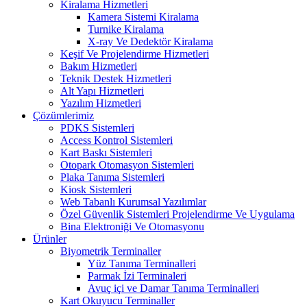
Kiralama Hizmetleri
Kamera Sistemi Kiralama
Turnike Kiralama
X-ray Ve Dedektör Kiralama
Keşif Ve Projelendirme Hizmetleri
Bakım Hizmetleri
Teknik Destek Hizmetleri
Alt Yapı Hizmetleri
Yazılım Hizmetleri
Çözümlerimiz
PDKS Sistemleri
Access Kontrol Sistemleri
Kart Baskı Sistemleri
Otopark Otomasyon Sistemleri
Plaka Tanıma Sistemleri
Kiosk Sistemleri
Web Tabanlı Kurumsal Yazılımlar
Özel Güvenlik Sistemleri Projelendirme Ve Uygulama
Bina Elektroniği Ve Otomasyonu
Ürünler
Biyometrik Terminaller
Yüz Tanıma Terminalleri
Parmak İzi Terminaleri
Avuç içi ve Damar Tanıma Terminalleri
Kart Okuyucu Terminaller