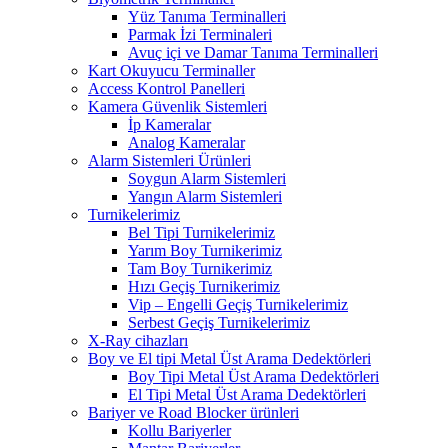
Yüz Tanıma Terminalleri
Parmak İzi Terminaleri
Avuç içi ve Damar Tanıma Terminalleri
Kart Okuyucu Terminaller
Access Kontrol Panelleri
Kamera Güvenlik Sistemleri
İp Kameralar
Analog Kameralar
Alarm Sistemleri Ürünleri
Soygun Alarm Sistemleri
Yangın Alarm Sistemleri
Turnikelerimiz
Bel Tipi Turnikelerimiz
Yarım Boy Turnikerimiz
Tam Boy Turnikerimiz
Hızı Geçiş Turnikerimiz
Vip – Engelli Geçiş Turnikelerimiz
Serbest Geçiş Turnikelerimiz
X-Ray cihazları
Boy ve El tipi Metal Üst Arama Dedektörleri
Boy Tipi Metal Üst Arama Dedektörleri
El Tipi Metal Üst Arama Dedektörleri
Bariyer ve Road Blocker ürünleri
Kollu Bariyerler