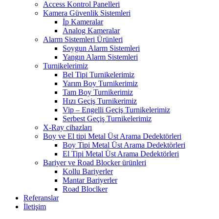
Access Kontrol Panelleri
Kamera Güvenlik Sistemleri
İp Kameralar
Analog Kameralar
Alarm Sistemleri Ürünleri
Soygun Alarm Sistemleri
Yangın Alarm Sistemleri
Turnikelerimiz
Bel Tipi Turnikelerimiz
Yarım Boy Turnikerimiz
Tam Boy Turnikerimiz
Hızı Geçiş Turnikerimiz
Vip – Engelli Geçiş Turnikelerimiz
Serbest Geçiş Turnikelerimiz
X-Ray cihazları
Boy ve El tipi Metal Üst Arama Dedektörleri
Boy Tipi Metal Üst Arama Dedektörleri
El Tipi Metal Üst Arama Dedektörleri
Bariyer ve Road Blocker ürünleri
Kollu Bariyerler
Mantar Bariyerler
Road Bloclker
Referanslar
İletişim