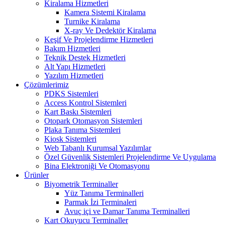
Kiralama Hizmetleri
Kamera Sistemi Kiralama
Turnike Kiralama
X-ray Ve Dedektör Kiralama
Keşif Ve Projelendirme Hizmetleri
Bakım Hizmetleri
Teknik Destek Hizmetleri
Alt Yapı Hizmetleri
Yazılım Hizmetleri
Çözümlerimiz
PDKS Sistemleri
Access Kontrol Sistemleri
Kart Baskı Sistemleri
Otopark Otomasyon Sistemleri
Plaka Tanıma Sistemleri
Kiosk Sistemleri
Web Tabanlı Kurumsal Yazılımlar
Özel Güvenlik Sistemleri Projelendirme Ve Uygulama
Bina Elektroniği Ve Otomasyonu
Ürünler
Biyometrik Terminaller
Yüz Tanıma Terminalleri
Parmak İzi Terminaleri
Avuç içi ve Damar Tanıma Terminalleri
Kart Okuyucu Terminaller