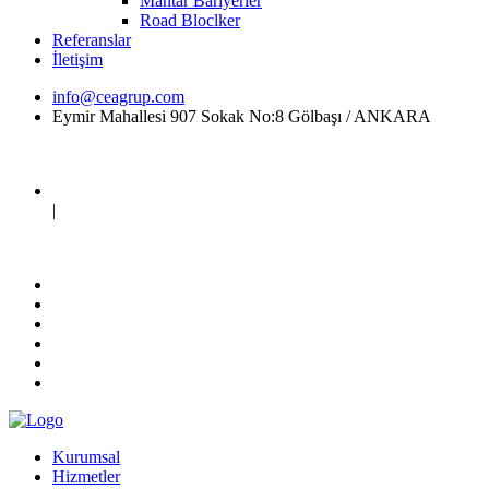
Mantar Bariyerler
Road Bloclker
Referanslar
İletişim
info@ceagrup.com
Eymir Mahallesi 907 Sokak No:8 Gölbaşı / ANKARA
|
Kurumsal
Hizmetler