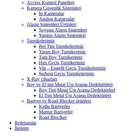
Access Kontrol Panelleri
Kamera Güvenlik Sistemleri
İp Kameralar
Analog Kameralar
Alarm Sistemleri Ürünleri
Soygun Alarm Sistemleri
Yangın Alarm Sistemleri
Turnikelerimiz
Bel Tipi Turnikelerimiz
Yarım Boy Turnikerimiz
Tam Boy Turnikerimiz
Hızı Geçiş Turnikerimiz
Vip – Engelli Geçiş Turnikelerimiz
Serbest Geçiş Turnikelerimiz
X-Ray cihazları
Boy ve El tipi Metal Üst Arama Dedektörleri
Boy Tipi Metal Üst Arama Dedektörleri
El Tipi Metal Üst Arama Dedektörleri
Bariyer ve Road Blocker ürünleri
Kollu Bariyerler
Mantar Bariyerler
Road Bloclker
Referanslar
İletişim