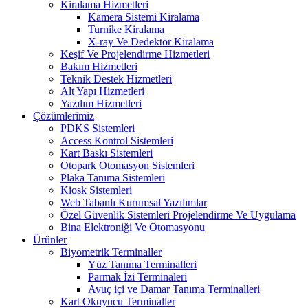
Kiralama Hizmetleri
Kamera Sistemi Kiralama
Turnike Kiralama
X-ray Ve Dedektör Kiralama
Keşif Ve Projelendirme Hizmetleri
Bakım Hizmetleri
Teknik Destek Hizmetleri
Alt Yapı Hizmetleri
Yazılım Hizmetleri
Çözümlerimiz
PDKS Sistemleri
Access Kontrol Sistemleri
Kart Baskı Sistemleri
Otopark Otomasyon Sistemleri
Plaka Tanıma Sistemleri
Kiosk Sistemleri
Web Tabanlı Kurumsal Yazılımlar
Özel Güvenlik Sistemleri Projelendirme Ve Uygulama
Bina Elektroniği Ve Otomasyonu
Ürünler
Biyometrik Terminaller
Yüz Tanıma Terminalleri
Parmak İzi Terminaleri
Avuç içi ve Damar Tanıma Terminalleri
Kart Okuyucu Terminaller