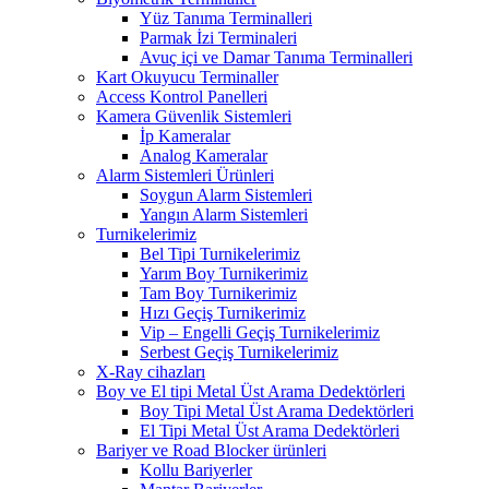
Yüz Tanıma Terminalleri
Parmak İzi Terminaleri
Avuç içi ve Damar Tanıma Terminalleri
Kart Okuyucu Terminaller
Access Kontrol Panelleri
Kamera Güvenlik Sistemleri
İp Kameralar
Analog Kameralar
Alarm Sistemleri Ürünleri
Soygun Alarm Sistemleri
Yangın Alarm Sistemleri
Turnikelerimiz
Bel Tipi Turnikelerimiz
Yarım Boy Turnikerimiz
Tam Boy Turnikerimiz
Hızı Geçiş Turnikerimiz
Vip – Engelli Geçiş Turnikelerimiz
Serbest Geçiş Turnikelerimiz
X-Ray cihazları
Boy ve El tipi Metal Üst Arama Dedektörleri
Boy Tipi Metal Üst Arama Dedektörleri
El Tipi Metal Üst Arama Dedektörleri
Bariyer ve Road Blocker ürünleri
Kollu Bariyerler