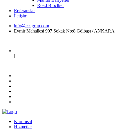
Mantar Bariyerler
Road Bloclker
Referanslar
İletişim
info@ceagrup.com
Eymir Mahallesi 907 Sokak No:8 Gölbaşı / ANKARA
|
Kurumsal
Hizmetler