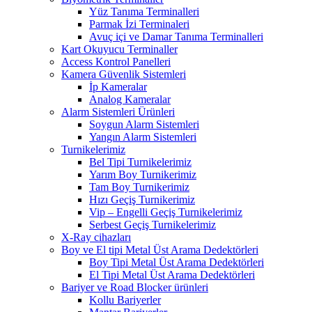
Yüz Tanıma Terminalleri
Parmak İzi Terminaleri
Avuç içi ve Damar Tanıma Terminalleri
Kart Okuyucu Terminaller
Access Kontrol Panelleri
Kamera Güvenlik Sistemleri
İp Kameralar
Analog Kameralar
Alarm Sistemleri Ürünleri
Soygun Alarm Sistemleri
Yangın Alarm Sistemleri
Turnikelerimiz
Bel Tipi Turnikelerimiz
Yarım Boy Turnikerimiz
Tam Boy Turnikerimiz
Hızı Geçiş Turnikerimiz
Vip – Engelli Geçiş Turnikelerimiz
Serbest Geçiş Turnikelerimiz
X-Ray cihazları
Boy ve El tipi Metal Üst Arama Dedektörleri
Boy Tipi Metal Üst Arama Dedektörleri
El Tipi Metal Üst Arama Dedektörleri
Bariyer ve Road Blocker ürünleri
Kollu Bariyerler