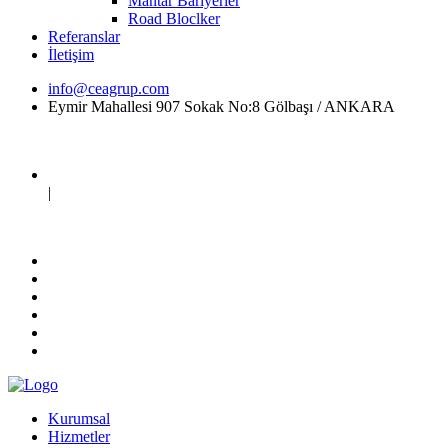
Mantar Bariyerler
Road Bloclker
Referanslar
İletişim
info@ceagrup.com
Eymir Mahallesi 907 Sokak No:8 Gölbaşı / ANKARA
|
Kurumsal
Hizmetler