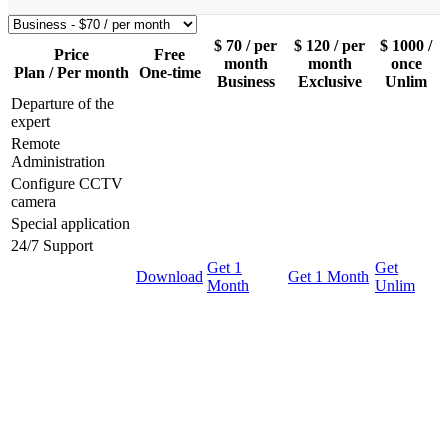
$
70
/ per
$
120
/ per
$
1000
/
Price
Free
month
month
once
Plan / Per month
One-time
Business
Exclusive
Unlim
Departure of the
expert
Remote
Administration
Configure CCTV
camera
Special application
24/7 Support
Get 1
Get
Download
Get 1 Month
Month
Unlim