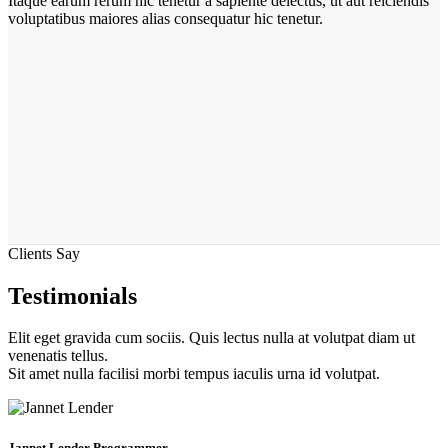
Itaque earum rerum hic tenetur a sapiente delectus, ut aut reiciendis
voluptatibus maiores alias consequatur hic tenetur.
Clients Say
Testimonials
Elit eget gravida cum sociis. Quis lectus nulla at volutpat diam ut
venenatis tellus.
Sit amet nulla facilisi morbi tempus iaculis urna id volutpat.
Jannet Lender
Programmer