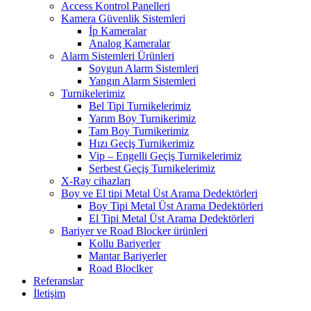
Access Kontrol Panelleri
Kamera Güvenlik Sistemleri
İp Kameralar
Analog Kameralar
Alarm Sistemleri Ürünleri
Soygun Alarm Sistemleri
Yangın Alarm Sistemleri
Turnikelerimiz
Bel Tipi Turnikelerimiz
Yarım Boy Turnikerimiz
Tam Boy Turnikerimiz
Hızı Geçiş Turnikerimiz
Vip – Engelli Geçiş Turnikelerimiz
Serbest Geçiş Turnikelerimiz
X-Ray cihazları
Boy ve El tipi Metal Üst Arama Dedektörleri
Boy Tipi Metal Üst Arama Dedektörleri
El Tipi Metal Üst Arama Dedektörleri
Bariyer ve Road Blocker ürünleri
Kollu Bariyerler
Mantar Bariyerler
Road Bloclker
Referanslar
İletişim