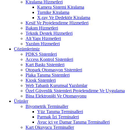
Kiralama Hizmetleri
Kamera Sistemi Kiralama
Turnike Kiralama
X-ray Ve Dedektör Kiralama
Keşif Ve Projelendirme Hizmetleri
Bakım Hizmetleri
Teknik Destek Hizmetleri
Alt Yapı Hizmetleri
Yazılım Hizmetleri
Çözümlerimiz
PDKS Sistemleri
Access Kontrol Sistemleri
Kart Baskı Sistemleri
Otopark Otomasyon Sistemleri
Plaka Tanıma Sistemleri
Kiosk Sistemleri
Web Tabanlı Kurumsal Yazılımlar
Özel Güvenlik Sistemleri Projelendirme Ve Uygulama
Bina Elektroniği Ve Otomasyonu
Ürünler
Biyometrik Terminaller
Yüz Tanıma Terminalleri
Parmak İzi Terminaleri
Avuç içi ve Damar Tanıma Terminalleri
Kart Okuyucu Terminaller