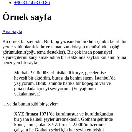
+90 312 473 00 86
Örnek sayfa
Ana Sayfa
Bu örnek bir sayfadır. Bir blog yazısından farklıdır çünkü belirli bir
yerde sabit olarak kalır ve temanızın dolaşım menüsünde başlığı
görüntülenir(çoğu tema destekler). Bir çok insan potansiyel
ziyaretçilerini karşılamak adına bir Hakkında sayfası kullanır. Şuna
benzeyen bir sayfa:
Merhaba! Gündüzleri bisikletli kurye, geceleri ise
hevesli bir aktörüm, burası da benim sitem. İstanbul’da
yaşıyorum, Bıdık isminde harika bir köpeğim var ve
piña colada içmeyi seviyorum. (Ve yağmura
yakalanmayı.)
…ya da bunun gibi bir şeyler:
XYZ firması 1971’de kurulmuştur ve kurulduğundan
bu yana kaliteli şeyler üretmektedir. Gotham şehrinde
konuşlanmış olan XYZ firması 2.000’in üzerinde
çalışanı ile Gotham şehri için her şeyin en iyisini