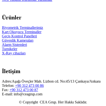
Ürünler
Biyometrik Terminallerimiz
Kart Okuyucu Terminaller
Geçiş Kontrol Panelleri
Güvenlik Kameraları
Alarm Sistemleri
Turnikeler
X-Ray cihazları
İletişim
Adres:Aşağı Öveçler Mah. Lizbon cd. No:45/13 Çankaya/Ankara
Telefon:
+90 312 473 00 86
Fax:
+90 312 473 00 87
E-mail: info@ceagrup.com
© Copyright CEA Grup. Her Hakkı Saklıdır.