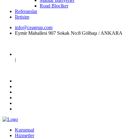
Mantar Bariyerler
Road Bloclker
Referanslar
İletişim
info@ceagrup.com
Eymir Mahallesi 907 Sokak No:8 Gölbaşı / ANKARA
|
Kurumsal
Hizmetler