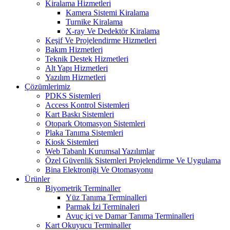
Kiralama Hizmetleri
Kamera Sistemi Kiralama
Turnike Kiralama
X-ray Ve Dedektör Kiralama
Keşif Ve Projelendirme Hizmetleri
Bakım Hizmetleri
Teknik Destek Hizmetleri
Alt Yapı Hizmetleri
Yazılım Hizmetleri
Çözümlerimiz
PDKS Sistemleri
Access Kontrol Sistemleri
Kart Baskı Sistemleri
Otopark Otomasyon Sistemleri
Plaka Tanıma Sistemleri
Kiosk Sistemleri
Web Tabanlı Kurumsal Yazılımlar
Özel Güvenlik Sistemleri Projelendirme Ve Uygulama
Bina Elektroniği Ve Otomasyonu
Ürünler
Biyometrik Terminaller
Yüz Tanıma Terminalleri
Parmak İzi Terminaleri
Avuç içi ve Damar Tanıma Terminalleri
Kart Okuyucu Terminaller