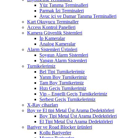
Yüz Tanıma Terminalleri
Parmak İzi Terminaleri
Avuç içi ve Damar Tanıma Terminalleri
Kart Okuyucu Terminaller
Access Kontrol Panelleri
Kamera Güvenlik Sistemleri
İp Kameralar
Analog Kameralar
Alarm Sistemleri Ürünleri
Soygun Alarm Sistemleri
Yangın Alarm Sistemleri
Turnikelerimiz
Bel Tipi Turnikelerimiz
Yarım Boy Turnikerimiz
Tam Boy Turnikerimiz
Hızı Geçiş Turnikerimiz
Vip – Engelli Geçiş Turnikelerimiz
Serbest Geçiş Turnikelerimiz
X-Ray cihazları
Boy ve El tipi Metal Üst Arama Dedektörleri
Boy Tipi Metal Üst Arama Dedektörleri
El Tipi Metal Üst Arama Dedektörleri
Bariyer ve Road Blocker ürünleri
Kollu Bariyerler