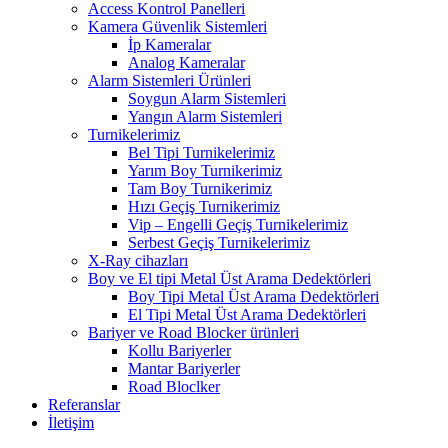
Access Kontrol Panelleri
Kamera Güvenlik Sistemleri
İp Kameralar
Analog Kameralar
Alarm Sistemleri Ürünleri
Soygun Alarm Sistemleri
Yangın Alarm Sistemleri
Turnikelerimiz
Bel Tipi Turnikelerimiz
Yarım Boy Turnikerimiz
Tam Boy Turnikerimiz
Hızı Geçiş Turnikerimiz
Vip – Engelli Geçiş Turnikelerimiz
Serbest Geçiş Turnikelerimiz
X-Ray cihazları
Boy ve El tipi Metal Üst Arama Dedektörleri
Boy Tipi Metal Üst Arama Dedektörleri
El Tipi Metal Üst Arama Dedektörleri
Bariyer ve Road Blocker ürünleri
Kollu Bariyerler
Mantar Bariyerler
Road Bloclker
Referanslar
İletişim