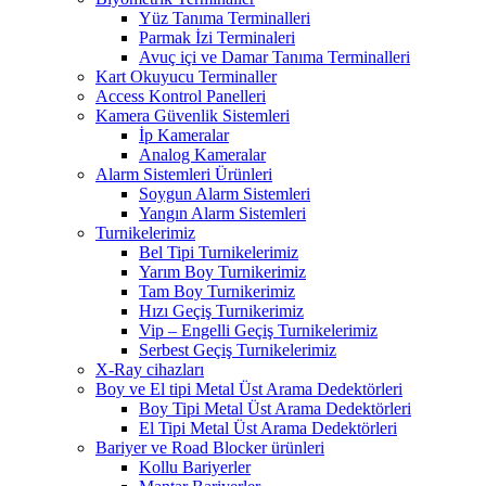
Yüz Tanıma Terminalleri
Parmak İzi Terminaleri
Avuç içi ve Damar Tanıma Terminalleri
Kart Okuyucu Terminaller
Access Kontrol Panelleri
Kamera Güvenlik Sistemleri
İp Kameralar
Analog Kameralar
Alarm Sistemleri Ürünleri
Soygun Alarm Sistemleri
Yangın Alarm Sistemleri
Turnikelerimiz
Bel Tipi Turnikelerimiz
Yarım Boy Turnikerimiz
Tam Boy Turnikerimiz
Hızı Geçiş Turnikerimiz
Vip – Engelli Geçiş Turnikelerimiz
Serbest Geçiş Turnikelerimiz
X-Ray cihazları
Boy ve El tipi Metal Üst Arama Dedektörleri
Boy Tipi Metal Üst Arama Dedektörleri
El Tipi Metal Üst Arama Dedektörleri
Bariyer ve Road Blocker ürünleri
Kollu Bariyerler