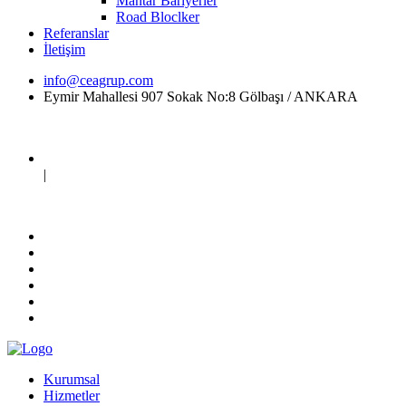
Mantar Bariyerler
Road Bloclker
Referanslar
İletişim
info@ceagrup.com
Eymir Mahallesi 907 Sokak No:8 Gölbaşı / ANKARA
|
Kurumsal
Hizmetler