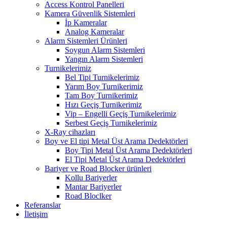
Access Kontrol Panelleri
Kamera Güvenlik Sistemleri
İp Kameralar
Analog Kameralar
Alarm Sistemleri Ürünleri
Soygun Alarm Sistemleri
Yangın Alarm Sistemleri
Turnikelerimiz
Bel Tipi Turnikelerimiz
Yarım Boy Turnikerimiz
Tam Boy Turnikerimiz
Hızı Geçiş Turnikerimiz
Vip – Engelli Geçiş Turnikelerimiz
Serbest Geçiş Turnikelerimiz
X-Ray cihazları
Boy ve El tipi Metal Üst Arama Dedektörleri
Boy Tipi Metal Üst Arama Dedektörleri
El Tipi Metal Üst Arama Dedektörleri
Bariyer ve Road Blocker ürünleri
Kollu Bariyerler
Mantar Bariyerler
Road Bloclker
Referanslar
İletişim