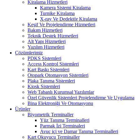
Kiralama Hizmetleri
Kamera Sistemi Kiralama
Turnike Kiralama
X-ray Ve Dedektör Kiralama
Keşif Ve Projelendirme Hizmetleri
Bakım Hizmetleri
Teknik Destek Hizmetleri
Alt Yapı Hizmetleri
Yazılım Hizmetleri
Çözümlerimiz
PDKS Sistemleri
Access Kontrol Sistemleri
Kart Baskı Sistemleri
Otopark Otomasyon Sistemleri
Plaka Tanıma Sistemleri
Kiosk Sistemleri
Web Tabanlı Kurumsal Yazılımlar
Özel Güvenlik Sistemleri Projelendirme Ve Uygulama
Bina Elektroniği Ve Otomasyonu
Ürünler
Biyometrik Terminaller
Yüz Tanıma Terminalleri
Parmak İzi Terminaleri
Avuç içi ve Damar Tanıma Terminalleri
Kart Okuyucu Terminaller