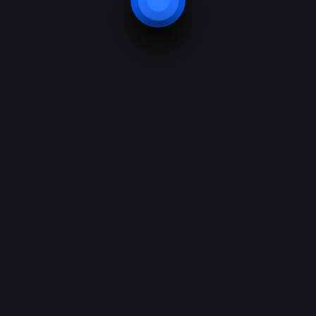
27+
+
145+
+
Offices in country
Our team
Mauris amet. Et sit
Mauris amet. Et sit
dui, nonummy metus
dui, nonummy metus
et egestas congue,
et egestas congue,
rutrum convallis.
rutrum convallis.