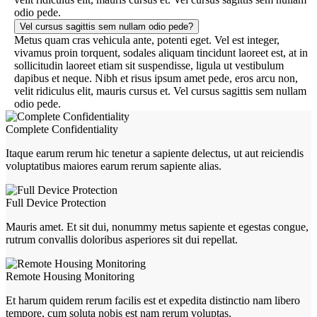
odio pede.
Vel cursus sagittis sem nullam odio pede?
Metus quam cras vehicula ante, potenti eget. Vel est integer,
vivamus proin torquent, sodales aliquam tincidunt laoreet est, at in
sollicitudin laoreet etiam sit suspendisse, ligula ut vestibulum
dapibus et neque. Nibh et risus ipsum amet pede, eros arcu non,
velit ridiculus elit, mauris cursus et. Vel cursus sagittis sem nullam
odio pede.
Complete Confidentiality
Itaque earum rerum hic tenetur a sapiente delectus, ut aut reiciendis
voluptatibus maiores earum rerum sapiente alias.
Full Device Protection
Mauris amet. Et sit dui, nonummy metus sapiente et egestas congue,
rutrum convallis doloribus asperiores sit dui repellat.
Remote Housing Monitoring
Et harum quidem rerum facilis est et expedita distinctio nam libero
tempore, cum soluta nobis est nam rerum voluptas.