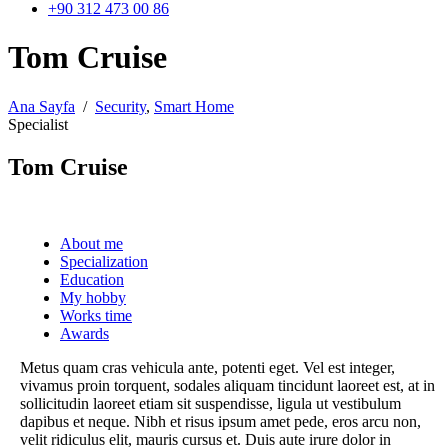
+90 312 473 00 86
Tom Cruise
Ana Sayfa
/
Security
,
Smart Home
Specialist
Tom Cruise
About me
Specialization
Education
My hobby
Works time
Awards
Metus quam cras vehicula ante, potenti eget. Vel est integer,
vivamus proin torquent, sodales aliquam tincidunt laoreet est, at in
sollicitudin laoreet etiam sit suspendisse, ligula ut vestibulum
dapibus et neque. Nibh et risus ipsum amet pede, eros arcu non,
velit ridiculus elit, mauris cursus et. Duis aute irure dolor in