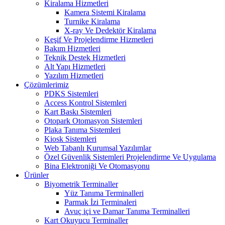
Kiralama Hizmetleri
Kamera Sistemi Kiralama
Turnike Kiralama
X-ray Ve Dedektör Kiralama
Keşif Ve Projelendirme Hizmetleri
Bakım Hizmetleri
Teknik Destek Hizmetleri
Alt Yapı Hizmetleri
Yazılım Hizmetleri
Çözümlerimiz
PDKS Sistemleri
Access Kontrol Sistemleri
Kart Baskı Sistemleri
Otopark Otomasyon Sistemleri
Plaka Tanıma Sistemleri
Kiosk Sistemleri
Web Tabanlı Kurumsal Yazılımlar
Özel Güvenlik Sistemleri Projelendirme Ve Uygulama
Bina Elektroniği Ve Otomasyonu
Ürünler
Biyometrik Terminaller
Yüz Tanıma Terminalleri
Parmak İzi Terminaleri
Avuç içi ve Damar Tanıma Terminalleri
Kart Okuyucu Terminaller