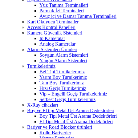
Yüz Tanıma Terminalleri
Parmak İzi Terminaleri
Avuç içi ve Damar Tanıma Terminalleri
Kart Okuyucu Terminaller
Access Kontrol Panelleri
Kamera Güvenlik Sistemleri
İp Kameralar
Analog Kameralar
Alarm Sistemleri Ürünleri
Soygun Alarm Sistemleri
Yangın Alarm Sistemleri
Turnikelerimiz
Bel Tipi Turnikelerimiz
Yarım Boy Turnikerimiz
Tam Boy Turnikerimiz
Hızı Geçiş Turnikerimiz
Vip – Engelli Geçiş Turnikelerimiz
Serbest Geçiş Turnikelerimiz
X-Ray cihazları
Boy ve El tipi Metal Üst Arama Dedektörleri
Boy Tipi Metal Üst Arama Dedektörleri
El Tipi Metal Üst Arama Dedektörleri
Bariyer ve Road Blocker ürünleri
Kollu Bariyerler