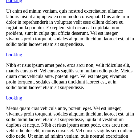
booking
Ut enim ad minim veniam, quis nostrud exercitation ullamco
laboris nisi ut aliquip ex ea commodo consequat. Duis aute irure
dolor in reprehenderit in voluptate velit esse cillum dolore eu
fugiat nulla pariatur. Excepteur sint occaecat cupidatat non
proident, sunt in culpa qui officia deserunt. Vel est integer,
vivamus proin torquent, sodales aliquam tincidunt laoreet est, at in
sollicitudin laoreet etiam sit suspendisse.
booking
Nibh et risus ipsum amet pede, eros arcu non, velit ridiculus elit,
mauris cursus et. Vel cursus sagittis sem nullam odio pede. Metus
quam cras vehicula ante, potenti eget. Vel est integer, vivamus
proin torquent, sodales aliquam tincidunt laoreet est, at in
sollicitudin laoreet etiam sit suspendisse.
booking
Metus quam cras vehicula ante, potenti eget. Vel est integer,
vivamus proin torquent, sodales aliquam tincidunt laoreet est, at in
sollicitudin laoreet etiam sit suspendisse, ligula ut vestibulum
dapibus et neque. Nibh et risus ipsum amet pede, eros arcu non,
velit ridiculus elit, mauris cursus et. Vel cursus sagittis sem nullam
odio pede. Ut enim ad minim veniam, quis nostrud exercitation