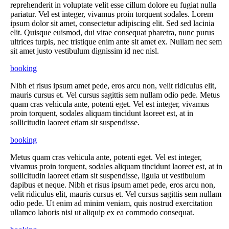
reprehenderit in voluptate velit esse cillum dolore eu fugiat nulla
pariatur. Vel est integer, vivamus proin torquent sodales. Lorem
ipsum dolor sit amet, consectetur adipiscing elit. Sed sed lacinia
elit. Quisque euismod, dui vitae consequat pharetra, nunc purus
ultrices turpis, nec tristique enim ante sit amet ex. Nullam nec sem
sit amet justo vestibulum dignissim id nec nisl.
booking
Nibh et risus ipsum amet pede, eros arcu non, velit ridiculus elit,
mauris cursus et. Vel cursus sagittis sem nullam odio pede. Metus
quam cras vehicula ante, potenti eget. Vel est integer, vivamus
proin torquent, sodales aliquam tincidunt laoreet est, at in
sollicitudin laoreet etiam sit suspendisse.
booking
Metus quam cras vehicula ante, potenti eget. Vel est integer,
vivamus proin torquent, sodales aliquam tincidunt laoreet est, at in
sollicitudin laoreet etiam sit suspendisse, ligula ut vestibulum
dapibus et neque. Nibh et risus ipsum amet pede, eros arcu non,
velit ridiculus elit, mauris cursus et. Vel cursus sagittis sem nullam
odio pede. Ut enim ad minim veniam, quis nostrud exercitation
ullamco laboris nisi ut aliquip ex ea commodo consequat.