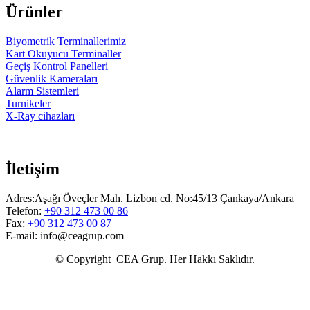
Ürünler
Biyometrik Terminallerimiz
Kart Okuyucu Terminaller
Geçiş Kontrol Panelleri
Güvenlik Kameraları
Alarm Sistemleri
Turnikeler
X-Ray cihazları
İletişim
Adres:Aşağı Öveçler Mah. Lizbon cd. No:45/13 Çankaya/Ankara
Telefon:
+90 312 473 00 86
Fax:
+90 312 473 00 87
E-mail: info@ceagrup.com
© Copyright CEA Grup. Her Hakkı Saklıdır.