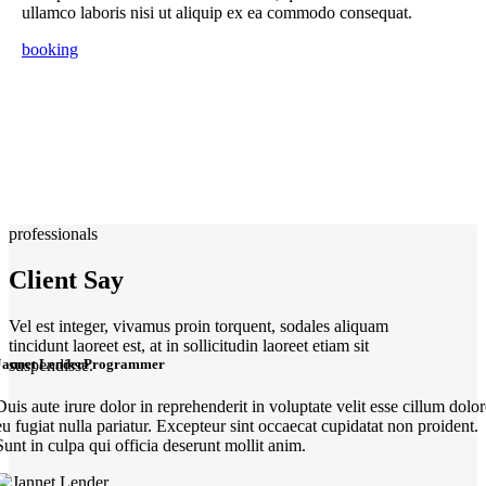
ullamco laboris nisi ut aliquip ex ea commodo consequat.
booking
professionals
Client Say
Vel est integer, vivamus proin torquent, sodales aliquam
tincidunt laoreet est, at in sollicitudin laoreet etiam sit
suspendisse.
Jannet Lender
Programmer
Duis aute irure dolor in reprehenderit in voluptate velit esse cillum dolor
eu fugiat nulla pariatur. Excepteur sint occaecat cupidatat non proident.
Sunt in culpa qui officia deserunt mollit anim.