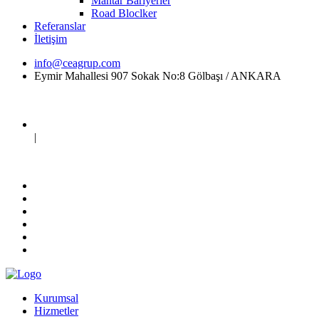
Mantar Bariyerler
Road Bloclker
Referanslar
İletişim
info@ceagrup.com
Eymir Mahallesi 907 Sokak No:8 Gölbaşı / ANKARA
|
Kurumsal
Hizmetler