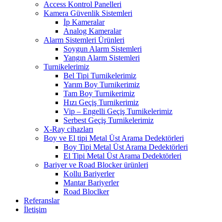
Access Kontrol Panelleri
Kamera Güvenlik Sistemleri
İp Kameralar
Analog Kameralar
Alarm Sistemleri Ürünleri
Soygun Alarm Sistemleri
Yangın Alarm Sistemleri
Turnikelerimiz
Bel Tipi Turnikelerimiz
Yarım Boy Turnikerimiz
Tam Boy Turnikerimiz
Hızı Geçiş Turnikerimiz
Vip – Engelli Geçiş Turnikelerimiz
Serbest Geçiş Turnikelerimiz
X-Ray cihazları
Boy ve El tipi Metal Üst Arama Dedektörleri
Boy Tipi Metal Üst Arama Dedektörleri
El Tipi Metal Üst Arama Dedektörleri
Bariyer ve Road Blocker ürünleri
Kollu Bariyerler
Mantar Bariyerler
Road Bloclker
Referanslar
İletişim