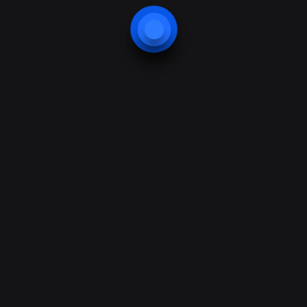
Kiralama Hizmeti
Bakım Hizmeti
Teknik Destek Hizmeti
Altyapı Hizmeti
Teknik Destek Hizmeti
Ürünler
Biyometrik Terminallerimiz
Kart Okuyucu Terminaller
Geçiş Kontrol Panelleri
Güvenlik Kameraları
Alarm Sistemleri