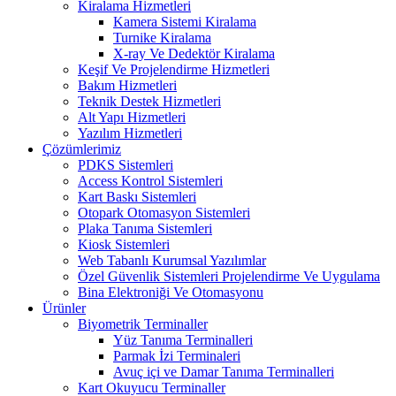
Kiralama Hizmetleri
Kamera Sistemi Kiralama
Turnike Kiralama
X-ray Ve Dedektör Kiralama
Keşif Ve Projelendirme Hizmetleri
Bakım Hizmetleri
Teknik Destek Hizmetleri
Alt Yapı Hizmetleri
Yazılım Hizmetleri
Çözümlerimiz
PDKS Sistemleri
Access Kontrol Sistemleri
Kart Baskı Sistemleri
Otopark Otomasyon Sistemleri
Plaka Tanıma Sistemleri
Kiosk Sistemleri
Web Tabanlı Kurumsal Yazılımlar
Özel Güvenlik Sistemleri Projelendirme Ve Uygulama
Bina Elektroniği Ve Otomasyonu
Ürünler
Biyometrik Terminaller
Yüz Tanıma Terminalleri
Parmak İzi Terminaleri
Avuç içi ve Damar Tanıma Terminalleri
Kart Okuyucu Terminaller