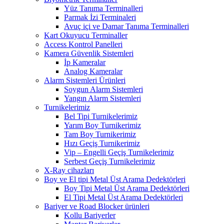
Yüz Tanıma Terminalleri
Parmak İzi Terminaleri
Avuç içi ve Damar Tanıma Terminalleri
Kart Okuyucu Terminaller
Access Kontrol Panelleri
Kamera Güvenlik Sistemleri
İp Kameralar
Analog Kameralar
Alarm Sistemleri Ürünleri
Soygun Alarm Sistemleri
Yangın Alarm Sistemleri
Turnikelerimiz
Bel Tipi Turnikelerimiz
Yarım Boy Turnikerimiz
Tam Boy Turnikerimiz
Hızı Geçiş Turnikerimiz
Vip – Engelli Geçiş Turnikelerimiz
Serbest Geçiş Turnikelerimiz
X-Ray cihazları
Boy ve El tipi Metal Üst Arama Dedektörleri
Boy Tipi Metal Üst Arama Dedektörleri
El Tipi Metal Üst Arama Dedektörleri
Bariyer ve Road Blocker ürünleri
Kollu Bariyerler