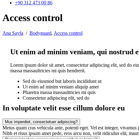
+90 312 473 00 86
Access control
Ana Sayfa
/
Bodyguard
,
Access control
Ut enim ad minim veniam, qui nostrud e
Lorem ipsum dolor sit amet, consectetur adipiscing elit, sed do e
massa massaultricies mi quis hendrerit.
Sed do eiusmod but laboris incididunt ut
Ut enim ad minim veniam aliquip amet
Pharetra massa massaultricies mi quis
Consectetur adipiscing elit, sed do
In voluptate velit esse cillum dolore eu
Mus imperdiet, consectetuer adipiscing?
Metus quam cras vehicula ante, potenti eget. Vel est integer, vivamus pr
Nibh et risus ipsum amet pede, eros arcu non, velit ridiculus elit, maur