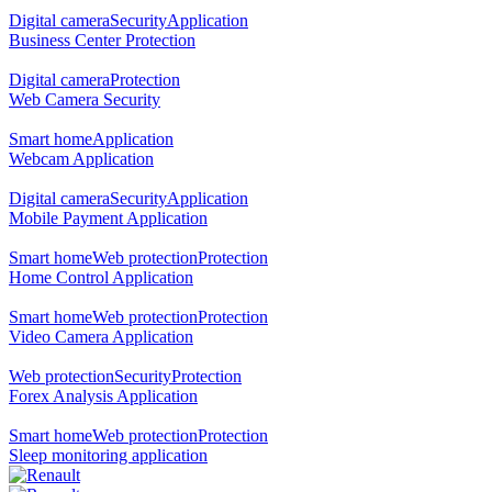
Digital camera
Security
Application
Business Center Protection
Digital camera
Protection
Web Camera Security
Smart home
Application
Webcam Application
Digital camera
Security
Application
Mobile Payment Application
Smart home
Web protection
Protection
Home Control Application
Smart home
Web protection
Protection
Video Camera Application
Web protection
Security
Protection
Forex Analysis Application
Smart home
Web protection
Protection
Sleep monitoring application