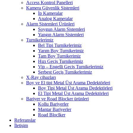
Access Kontrol Panelleri
Kamera Güvenlik Sistemleri
İp Kameralar
Analog Kameralar
Alarm Sistemleri Ürünleri
Soygun Alarm Sistemleri
Yangın Alarm Sistemleri
Turnikelerimiz
Bel Tipi Turnikelerimiz
Yarım Boy Turnikerimiz
Tam Boy Turnikerimiz
Hızı Geçiş Turnikerimiz
Vip – Engelli Geçiş Turnikelerimiz
Serbest Geçiş Turnikelerimiz
X-Ray cihazları
Boy ve El tipi Metal Üst Arama Dedektörleri
Boy Tipi Metal Üst Arama Dedektörleri
El Tipi Metal Üst Arama Dedektörleri
Bariyer ve Road Blocker ürünleri
Kollu Bariyerler
Mantar Bariyerler
Road Bloclker
Referanslar
İletişim