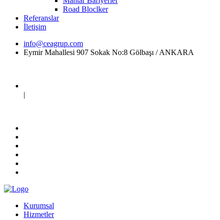
Mantar Bariyerler
Road Bloclker
Referanslar
İletişim
info@ceagrup.com
Eymir Mahallesi 907 Sokak No:8 Gölbaşı / ANKARA
|
Kurumsal
Hizmetler