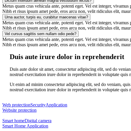
Dictum interdum aenean magna vestibulum lectus?
Metus quam cras vehicula ante, potenti eget. Vel est integer, vivamus pr
Nibh et risus ipsum amet pede, eros arcu non, velit ridiculus elit, maur
Urna auctor, turpis eu, curabitur maecenas vitae?
Metus quam cras vehicula ante, potenti eget. Vel est integer, vivamus pr
Nibh et risus ipsum amet pede, eros arcu non, velit ridiculus elit, maur
Vel cursus sagittis sem nullam odio pede?
Metus quam cras vehicula ante, potenti eget. Vel est integer, vivamus pr
Nibh et risus ipsum amet pede, eros arcu non, velit ridiculus elit, maur
Duis aute irure dolor in reprehenderit
Duis aute dolor sit amet, consectetur adipiscing elit, sed do venian
nostrud exercitation irure dolor in reprehenderit in voluptate quis 
Ut enim ad minim consectetur adipiscing elit, sed do veniam, quis n
nostrud exercitation irure dolor in reprehenderit in voluptate quis 
Web protection
Security
Application
Website protection
Smart home
Digital camera
Smart Home Application