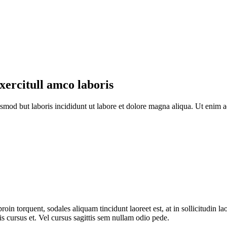
xercitull amco laboris
iusmod but laboris incididunt ut labore et dolore magna aliqua. Ut enim 
oin torquent, sodales aliquam tincidunt laoreet est, at in sollicitudin la
is cursus et. Vel cursus sagittis sem nullam odio pede.