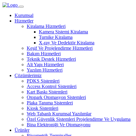
Kurumsal
Hizmetler
Kiralama Hizmetleri
Kamera Sistemi Kiralama
Turnike Kiralama
X-ray Ve Dedektör Kiralama
Keşif Ve Projelendirme Hizmetleri
Bakım Hizmetleri
Teknik Destek Hizmetleri
Alt Yapı Hizmetleri
Yazılım Hizmetleri
Çözümlerimiz
PDKS Sistemleri
Access Kontrol Sistemleri
Kart Baskı Sistemleri
Otopark Otomasyon Sistemleri
Plaka Tanıma Sistemleri
Kiosk Sistemleri
Web Tabanlı Kurumsal Yazılımlar
Özel Güvenlik Sistemleri Projelendirme Ve Uygulama
Bina Elektroniği Ve Otomasyonu
Ürünler
Biyometrik Terminaller