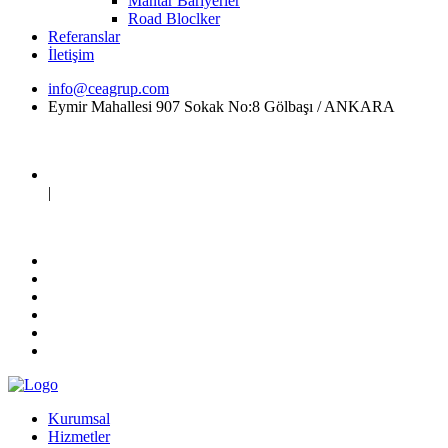
Mantar Bariyerler
Road Bloclker
Referanslar
İletişim
info@ceagrup.com
Eymir Mahallesi 907 Sokak No:8 Gölbaşı / ANKARA
|
Kurumsal
Hizmetler