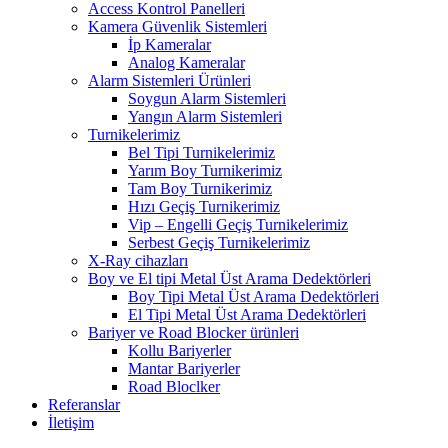
Access Kontrol Panelleri
Kamera Güvenlik Sistemleri
İp Kameralar
Analog Kameralar
Alarm Sistemleri Ürünleri
Soygun Alarm Sistemleri
Yangın Alarm Sistemleri
Turnikelerimiz
Bel Tipi Turnikelerimiz
Yarım Boy Turnikerimiz
Tam Boy Turnikerimiz
Hızı Geçiş Turnikerimiz
Vip – Engelli Geçiş Turnikelerimiz
Serbest Geçiş Turnikelerimiz
X-Ray cihazları
Boy ve El tipi Metal Üst Arama Dedektörleri
Boy Tipi Metal Üst Arama Dedektörleri
El Tipi Metal Üst Arama Dedektörleri
Bariyer ve Road Blocker ürünleri
Kollu Bariyerler
Mantar Bariyerler
Road Bloclker
Referanslar
İletişim