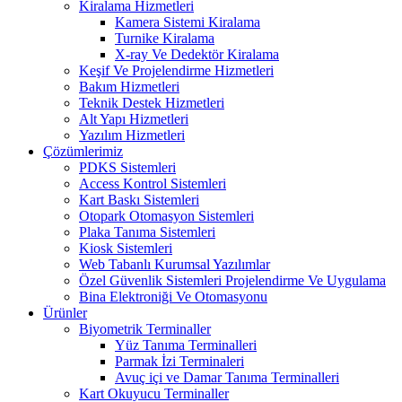
Kiralama Hizmetleri
Kamera Sistemi Kiralama
Turnike Kiralama
X-ray Ve Dedektör Kiralama
Keşif Ve Projelendirme Hizmetleri
Bakım Hizmetleri
Teknik Destek Hizmetleri
Alt Yapı Hizmetleri
Yazılım Hizmetleri
Çözümlerimiz
PDKS Sistemleri
Access Kontrol Sistemleri
Kart Baskı Sistemleri
Otopark Otomasyon Sistemleri
Plaka Tanıma Sistemleri
Kiosk Sistemleri
Web Tabanlı Kurumsal Yazılımlar
Özel Güvenlik Sistemleri Projelendirme Ve Uygulama
Bina Elektroniği Ve Otomasyonu
Ürünler
Biyometrik Terminaller
Yüz Tanıma Terminalleri
Parmak İzi Terminaleri
Avuç içi ve Damar Tanıma Terminalleri
Kart Okuyucu Terminaller