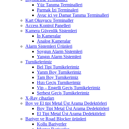
Yüz Tanıma Terminalleri
Parmak İzi Terminaleri
Avuç içi ve Damar Tanıma Terminalleri
Kart Okuyucu Terminaller
Access Kontrol Panelleri
Kamera Güvenlik Sistemleri
İp Kameralar
Analog Kameralar
Alarm Sistemleri Ürünleri
Soygun Alarm Sistemleri
Yangın Alarm Sistemleri
Turnikelerimiz
Bel Tipi Turnikelerimiz
Yarım Boy Turnikerimiz
Tam Boy Turnikerimiz
Hızı Geçiş Turnikerimiz
Vip – Engelli Geçiş Turnikelerimiz
Serbest Geçiş Turnikelerimiz
X-Ray cihazları
Boy ve El tipi Metal Üst Arama Dedektörleri
Boy Tipi Metal Üst Arama Dedektörleri
El Tipi Metal Üst Arama Dedektörleri
Bariyer ve Road Blocker ürünleri
Kollu Bariyerler