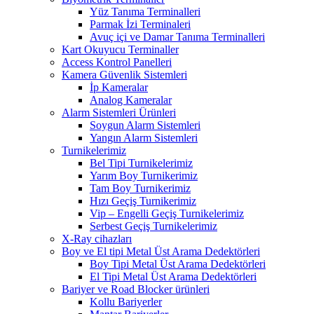
Yüz Tanıma Terminalleri
Parmak İzi Terminaleri
Avuç içi ve Damar Tanıma Terminalleri
Kart Okuyucu Terminaller
Access Kontrol Panelleri
Kamera Güvenlik Sistemleri
İp Kameralar
Analog Kameralar
Alarm Sistemleri Ürünleri
Soygun Alarm Sistemleri
Yangın Alarm Sistemleri
Turnikelerimiz
Bel Tipi Turnikelerimiz
Yarım Boy Turnikerimiz
Tam Boy Turnikerimiz
Hızı Geçiş Turnikerimiz
Vip – Engelli Geçiş Turnikelerimiz
Serbest Geçiş Turnikelerimiz
X-Ray cihazları
Boy ve El tipi Metal Üst Arama Dedektörleri
Boy Tipi Metal Üst Arama Dedektörleri
El Tipi Metal Üst Arama Dedektörleri
Bariyer ve Road Blocker ürünleri
Kollu Bariyerler