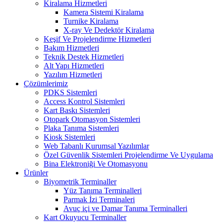
Kiralama Hizmetleri
Kamera Sistemi Kiralama
Turnike Kiralama
X-ray Ve Dedektör Kiralama
Keşif Ve Projelendirme Hizmetleri
Bakım Hizmetleri
Teknik Destek Hizmetleri
Alt Yapı Hizmetleri
Yazılım Hizmetleri
Çözümlerimiz
PDKS Sistemleri
Access Kontrol Sistemleri
Kart Baskı Sistemleri
Otopark Otomasyon Sistemleri
Plaka Tanıma Sistemleri
Kiosk Sistemleri
Web Tabanlı Kurumsal Yazılımlar
Özel Güvenlik Sistemleri Projelendirme Ve Uygulama
Bina Elektroniği Ve Otomasyonu
Ürünler
Biyometrik Terminaller
Yüz Tanıma Terminalleri
Parmak İzi Terminaleri
Avuç içi ve Damar Tanıma Terminalleri
Kart Okuyucu Terminaller