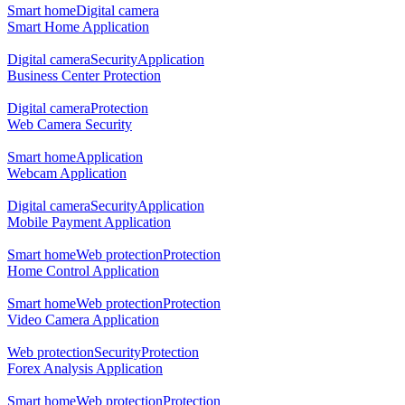
Smart home
Digital camera
Smart Home Application
Digital camera
Security
Application
Business Center Protection
Digital camera
Protection
Web Camera Security
Smart home
Application
Webcam Application
Digital camera
Security
Application
Mobile Payment Application
Smart home
Web protection
Protection
Home Control Application
Smart home
Web protection
Protection
Video Camera Application
Web protection
Security
Protection
Forex Analysis Application
Smart home
Web protection
Protection