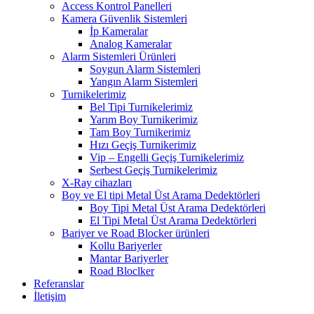
Access Kontrol Panelleri
Kamera Güvenlik Sistemleri
İp Kameralar
Analog Kameralar
Alarm Sistemleri Ürünleri
Soygun Alarm Sistemleri
Yangın Alarm Sistemleri
Turnikelerimiz
Bel Tipi Turnikelerimiz
Yarım Boy Turnikerimiz
Tam Boy Turnikerimiz
Hızı Geçiş Turnikerimiz
Vip – Engelli Geçiş Turnikelerimiz
Serbest Geçiş Turnikelerimiz
X-Ray cihazları
Boy ve El tipi Metal Üst Arama Dedektörleri
Boy Tipi Metal Üst Arama Dedektörleri
El Tipi Metal Üst Arama Dedektörleri
Bariyer ve Road Blocker ürünleri
Kollu Bariyerler
Mantar Bariyerler
Road Bloclker
Referanslar
İletişim