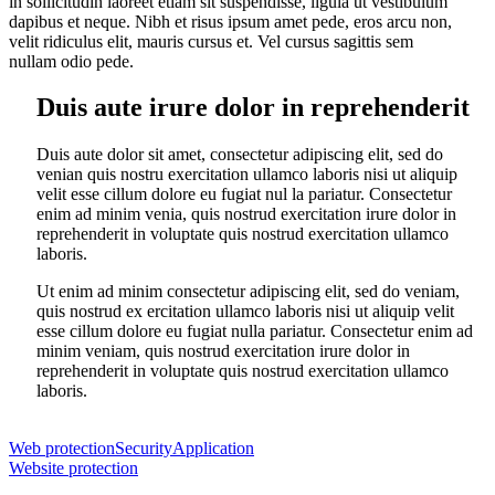
in sollicitudin laoreet etiam sit suspendisse, ligula ut vestibulum
dapibus et neque. Nibh et risus ipsum amet pede, eros arcu non,
velit ridiculus elit, mauris cursus et. Vel cursus sagittis sem
nullam odio pede.
Duis aute irure dolor in reprehenderit
Duis aute dolor sit amet, consectetur adipiscing elit, sed do
venian quis nostru exercitation ullamco laboris nisi ut aliquip
velit esse cillum dolore eu fugiat nul la pariatur. Consectetur
enim ad minim venia, quis nostrud exercitation irure dolor in
reprehenderit in voluptate quis nostrud exercitation ullamco
laboris.
Ut enim ad minim consectetur adipiscing elit, sed do veniam,
quis nostrud ex ercitation ullamco laboris nisi ut aliquip velit
esse cillum dolore eu fugiat nulla pariatur. Consectetur enim ad
minim veniam, quis nostrud exercitation irure dolor in
reprehenderit in voluptate quis nostrud exercitation ullamco
laboris.
Web protection
Security
Application
Website protection