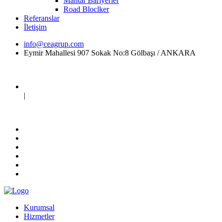
Mantar Bariyerler
Road Bloclker
Referanslar
İletişim
info@ceagrup.com
Eymir Mahallesi 907 Sokak No:8 Gölbaşı / ANKARA
|
Kurumsal
Hizmetler