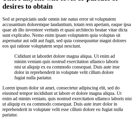
desires to obtain
Sed ut perspiciatis unde omnis iste natus error sit voluptatem
accusantium doloremque laudantium, totam rem aperiam, eaque ipsa
quae ab illo inventore veritatis et quasi architecto beatae vitae dicta
sunt explicabo. Nemo enim ipsam voluptatem quia voluptas sit
aspernatur aut odit aut fugit, sed quia consequuntur magni dolores
eos qui ratione voluptatem sequi nesciunt.
Cididunt ut labordet dolore magna aliqua. Ut enim ad
minim veniam quis nostrud exercitation ullamco laboris
nisi ut aliquip ex ea commodo consequat. Duis aute irue
dolor in reprehenderit in voluptate velit cillum dolore
fugiat nulla pariatur.
Lorem ipsum dolor sit amet, consectetur adipiscing elit, sed do
eiusmod tempor incididunt ut labore et dolore magna aliqua. Ut
enim ad minim veniam, quis nostrud exercitation ullamco laboris nisi
ut aliquip ex ea commodo consequat. Duis aute irure dolor in
reprehenderit in voluptate velit esse cillum dolore eu fugiat nulla
pariatur.