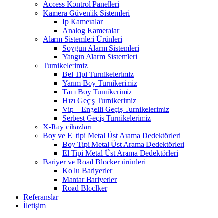
Access Kontrol Panelleri
Kamera Güvenlik Sistemleri
İp Kameralar
Analog Kameralar
Alarm Sistemleri Ürünleri
Soygun Alarm Sistemleri
Yangın Alarm Sistemleri
Turnikelerimiz
Bel Tipi Turnikelerimiz
Yarım Boy Turnikerimiz
Tam Boy Turnikerimiz
Hızı Geçiş Turnikerimiz
Vip – Engelli Geçiş Turnikelerimiz
Serbest Geçiş Turnikelerimiz
X-Ray cihazları
Boy ve El tipi Metal Üst Arama Dedektörleri
Boy Tipi Metal Üst Arama Dedektörleri
El Tipi Metal Üst Arama Dedektörleri
Bariyer ve Road Blocker ürünleri
Kollu Bariyerler
Mantar Bariyerler
Road Bloclker
Referanslar
İletişim