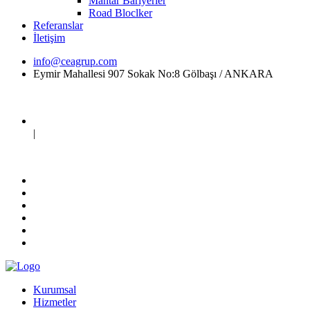
Mantar Bariyerler
Road Bloclker
Referanslar
İletişim
info@ceagrup.com
Eymir Mahallesi 907 Sokak No:8 Gölbaşı / ANKARA
|
Kurumsal
Hizmetler