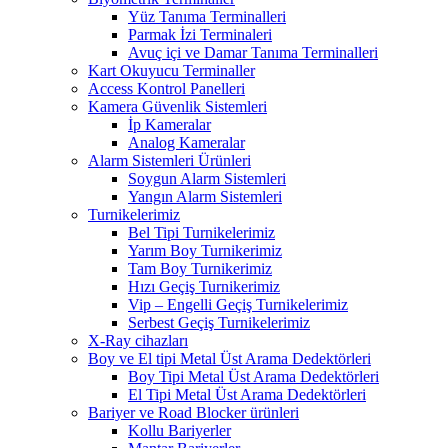
Yüz Tanıma Terminalleri
Parmak İzi Terminaleri
Avuç içi ve Damar Tanıma Terminalleri
Kart Okuyucu Terminaller
Access Kontrol Panelleri
Kamera Güvenlik Sistemleri
İp Kameralar
Analog Kameralar
Alarm Sistemleri Ürünleri
Soygun Alarm Sistemleri
Yangın Alarm Sistemleri
Turnikelerimiz
Bel Tipi Turnikelerimiz
Yarım Boy Turnikerimiz
Tam Boy Turnikerimiz
Hızı Geçiş Turnikerimiz
Vip – Engelli Geçiş Turnikelerimiz
Serbest Geçiş Turnikelerimiz
X-Ray cihazları
Boy ve El tipi Metal Üst Arama Dedektörleri
Boy Tipi Metal Üst Arama Dedektörleri
El Tipi Metal Üst Arama Dedektörleri
Bariyer ve Road Blocker ürünleri
Kollu Bariyerler