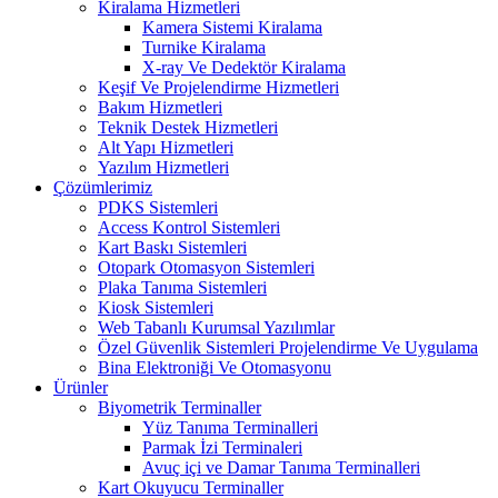
Kiralama Hizmetleri
Kamera Sistemi Kiralama
Turnike Kiralama
X-ray Ve Dedektör Kiralama
Keşif Ve Projelendirme Hizmetleri
Bakım Hizmetleri
Teknik Destek Hizmetleri
Alt Yapı Hizmetleri
Yazılım Hizmetleri
Çözümlerimiz
PDKS Sistemleri
Access Kontrol Sistemleri
Kart Baskı Sistemleri
Otopark Otomasyon Sistemleri
Plaka Tanıma Sistemleri
Kiosk Sistemleri
Web Tabanlı Kurumsal Yazılımlar
Özel Güvenlik Sistemleri Projelendirme Ve Uygulama
Bina Elektroniği Ve Otomasyonu
Ürünler
Biyometrik Terminaller
Yüz Tanıma Terminalleri
Parmak İzi Terminaleri
Avuç içi ve Damar Tanıma Terminalleri
Kart Okuyucu Terminaller