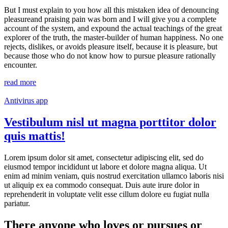
But I must explain to you how all this mistaken idea of denouncing
pleasureand praising pain was born and I will give you a complete
account of the system, and expound the actual teachings of the great
explorer of the truth, the master-builder of human happiness. No one
rejects, dislikes, or avoids pleasure itself, because it is pleasure, but
because those who do not know how to pursue pleasure rationally
encounter.
read more
Antivirus app
Vestibulum nisl ut magna porttitor dolor
quis mattis!
Lorem ipsum dolor sit amet, consectetur adipiscing elit, sed do
eiusmod tempor incididunt ut labore et dolore magna aliqua. Ut
enim ad minim veniam, quis nostrud exercitation ullamco laboris nisi
ut aliquip ex ea commodo consequat. Duis aute irure dolor in
reprehenderit in voluptate velit esse cillum dolore eu fugiat nulla
pariatur.
There anyone who loves or pursues or