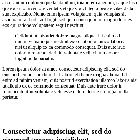
accusantium doloremque laudantium, totam rem aperiam, eaque ipsa
quae ab illo inventore veritatis et quasi architecto beatae vitae dicta
sunt explicabo. Nemo enim ipsam voluptatem quia voluptas sit
aspernatur aut odit aut fugit, sed quia consequuntur magni dolores
eos qui ratione voluptatem sequi nesciunt.
Cididunt ut labordet dolore magna aliqua. Ut enim ad
minim veniam quis nostrud exercitation ullamco laboris
nisi ut aliquip ex ea commodo consequat. Duis aute irue
dolor in reprehenderit in voluptate velit cillum dolore
fugiat nulla pariatur.
Lorem ipsum dolor sit amet, consectetur adipiscing elit, sed do
eiusmod tempor incididunt ut labore et dolore magna aliqua. Ut
enim ad minim veniam, quis nostrud exercitation ullamco laboris nisi
ut aliquip ex ea commodo consequat. Duis aute irure dolor in
reprehenderit in voluptate velit esse cillum dolore eu fugiat nulla
pariatur.
Consectetur adipiscing elit, sed do
eiusmod tempor incididunt