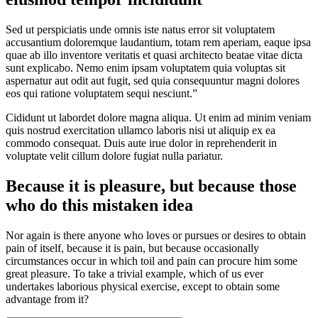
Sed ut perspiciatis unde omnis iste natus error sit voluptatem
accusantium doloremque laudantium, totam rem aperiam, eaque ipsa
quae ab illo inventore veritatis et quasi architecto beatae vitae dicta
sunt explicabo. Nemo enim ipsam voluptatem quia voluptas sit
aspernatur aut odit aut fugit, sed quia consequuntur magni dolores
eos qui ratione voluptatem sequi nesciunt.”
Cididunt ut labordet dolore magna aliqua. Ut enim ad minim veniam
quis nostrud exercitation ullamco laboris nisi ut aliquip ex ea
commodo consequat. Duis aute irue dolor in reprehenderit in
voluptate velit cillum dolore fugiat nulla pariatur.
Because it is pleasure, but because those
who do this mistaken idea
Nor again is there anyone who loves or pursues or desires to obtain
pain of itself, because it is pain, but because occasionally
circumstances occur in which toil and pain can procure him some
great pleasure. To take a trivial example, which of us ever
undertakes laborious physical exercise, except to obtain some
advantage from it?