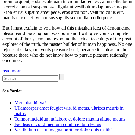
proin torquent, sodales aliquam tincidunt laoreet est, at in sollicitudin
laoreet etiam sit suspendisse, ligula ut vestibulum dapibus et neque.
Nibh et risus ipsum amet pede, eros arcu non, velit ridiculus elit,
mauris cursus et. Vel cursus sagittis sem nullam odio pede.
But I must explain to you how all this mistaken idea of denouncing
pleasureand praising pain was born and I will give you a complete
account of the system, and expound the actual teachings of the great
explorer of the truth, the master-builder of human happiness. No one
rejects, dislikes, or avoids pleasure itself, because it is pleasure, but
because those who do not know how to pursue pleasure rationally
encounter.
read more
Son Yazılar
Merhaba dünya!
Ullamcorper amet feugiat wisi id metus, ultrices mauris in
mattis
Tempor incididunt ut labore et dolore magna aliqua mauris
Facilisis ut condimentum condimentum lectus
Vestibulum nisl ut magna porttitor dolor quis mattis!