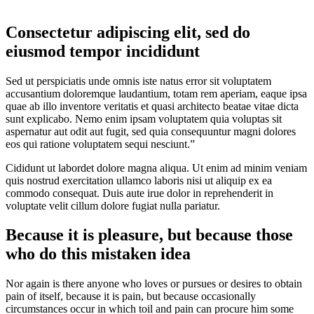
Consectetur adipiscing elit, sed do
eiusmod tempor incididunt
Sed ut perspiciatis unde omnis iste natus error sit voluptatem
accusantium doloremque laudantium, totam rem aperiam, eaque ipsa
quae ab illo inventore veritatis et quasi architecto beatae vitae dicta
sunt explicabo. Nemo enim ipsam voluptatem quia voluptas sit
aspernatur aut odit aut fugit, sed quia consequuntur magni dolores
eos qui ratione voluptatem sequi nesciunt.”
Cididunt ut labordet dolore magna aliqua. Ut enim ad minim veniam
quis nostrud exercitation ullamco laboris nisi ut aliquip ex ea
commodo consequat. Duis aute irue dolor in reprehenderit in
voluptate velit cillum dolore fugiat nulla pariatur.
Because it is pleasure, but because those
who do this mistaken idea
Nor again is there anyone who loves or pursues or desires to obtain
pain of itself, because it is pain, but because occasionally
circumstances occur in which toil and pain can procure him some