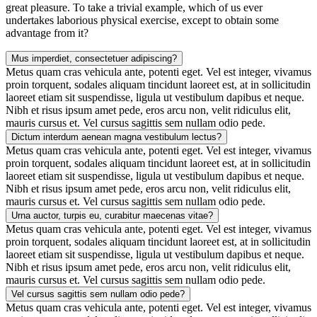
great pleasure. To take a trivial example, which of us ever
undertakes laborious physical exercise, except to obtain some
advantage from it?
Mus imperdiet, consectetuer adipiscing?
Metus quam cras vehicula ante, potenti eget. Vel est integer, vivamus
proin torquent, sodales aliquam tincidunt laoreet est, at in sollicitudin
laoreet etiam sit suspendisse, ligula ut vestibulum dapibus et neque.
Nibh et risus ipsum amet pede, eros arcu non, velit ridiculus elit,
mauris cursus et. Vel cursus sagittis sem nullam odio pede.
Dictum interdum aenean magna vestibulum lectus?
Metus quam cras vehicula ante, potenti eget. Vel est integer, vivamus
proin torquent, sodales aliquam tincidunt laoreet est, at in sollicitudin
laoreet etiam sit suspendisse, ligula ut vestibulum dapibus et neque.
Nibh et risus ipsum amet pede, eros arcu non, velit ridiculus elit,
mauris cursus et. Vel cursus sagittis sem nullam odio pede.
Urna auctor, turpis eu, curabitur maecenas vitae?
Metus quam cras vehicula ante, potenti eget. Vel est integer, vivamus
proin torquent, sodales aliquam tincidunt laoreet est, at in sollicitudin
laoreet etiam sit suspendisse, ligula ut vestibulum dapibus et neque.
Nibh et risus ipsum amet pede, eros arcu non, velit ridiculus elit,
mauris cursus et. Vel cursus sagittis sem nullam odio pede.
Vel cursus sagittis sem nullam odio pede?
Metus quam cras vehicula ante, potenti eget. Vel est integer, vivamus