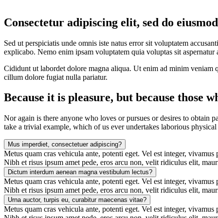
Consectetur adipiscing elit, sed do eiusmo
Sed ut perspiciatis unde omnis iste natus error sit voluptatem accusan
explicabo. Nemo enim ipsam voluptatem quia voluptas sit aspernatur au
Cididunt ut labordet dolore magna aliqua. Ut enim ad minim veniam qui
cillum dolore fugiat nulla pariatur.
Because it is pleasure, but because those w
Nor again is there anyone who loves or pursues or desires to obtain pa
take a trivial example, which of us ever undertakes laborious physical
Mus imperdiet, consectetuer adipiscing?
Metus quam cras vehicula ante, potenti eget. Vel est integer, vivamus pr
Nibh et risus ipsum amet pede, eros arcu non, velit ridiculus elit, maur
Dictum interdum aenean magna vestibulum lectus?
Metus quam cras vehicula ante, potenti eget. Vel est integer, vivamus pr
Nibh et risus ipsum amet pede, eros arcu non, velit ridiculus elit, maur
Urna auctor, turpis eu, curabitur maecenas vitae?
Metus quam cras vehicula ante, potenti eget. Vel est integer, vivamus pr
Nibh et risus ipsum amet pede, eros arcu non, velit ridiculus elit, maur