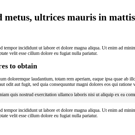
 metus, ultrices mauris in mattis
d tempor incididunt ut labore et dolore magna aliqua. Ut enim ad minim 
te velit esse cillum dolore eu fugiat nulla pariatur.
es to obtain
tium doloremque laudantium, totam rem aperiam, eaque ipsa quae ab illo in
t odit aut fugit, sed quia consequuntur magni dolores eos qui ratione 
am quis nostrud exercitation ullamco laboris nisi ut aliquip ex ea com
d tempor incididunt ut labore et dolore magna aliqua. Ut enim ad minim 
te velit esse cillum dolore eu fugiat nulla pariatur.