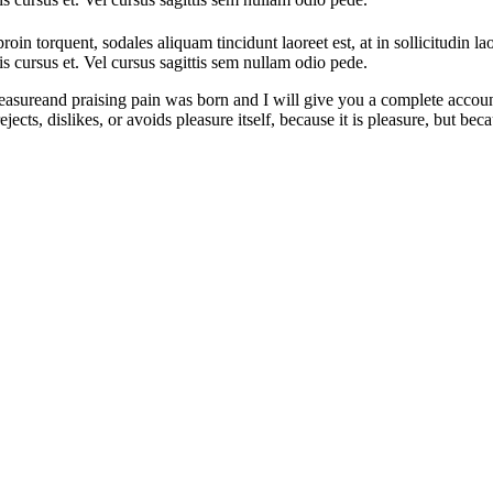
oin torquent, sodales aliquam tincidunt laoreet est, at in sollicitudin la
is cursus et. Vel cursus sagittis sem nullam odio pede.
easureand praising pain was born and I will give you a complete accoun
jects, dislikes, or avoids pleasure itself, because it is pleasure, but 