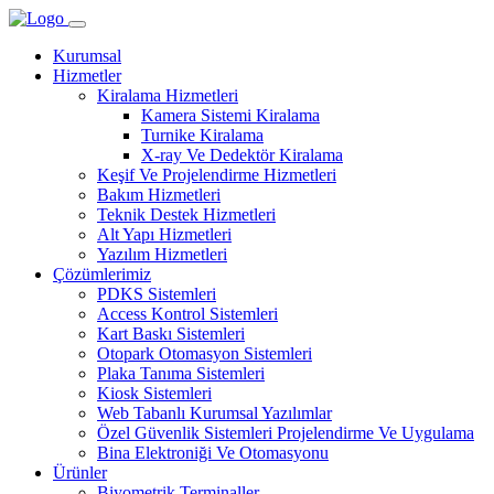
Kurumsal
Hizmetler
Kiralama Hizmetleri
Kamera Sistemi Kiralama
Turnike Kiralama
X-ray Ve Dedektör Kiralama
Keşif Ve Projelendirme Hizmetleri
Bakım Hizmetleri
Teknik Destek Hizmetleri
Alt Yapı Hizmetleri
Yazılım Hizmetleri
Çözümlerimiz
PDKS Sistemleri
Access Kontrol Sistemleri
Kart Baskı Sistemleri
Otopark Otomasyon Sistemleri
Plaka Tanıma Sistemleri
Kiosk Sistemleri
Web Tabanlı Kurumsal Yazılımlar
Özel Güvenlik Sistemleri Projelendirme Ve Uygulama
Bina Elektroniği Ve Otomasyonu
Ürünler
Biyometrik Terminaller