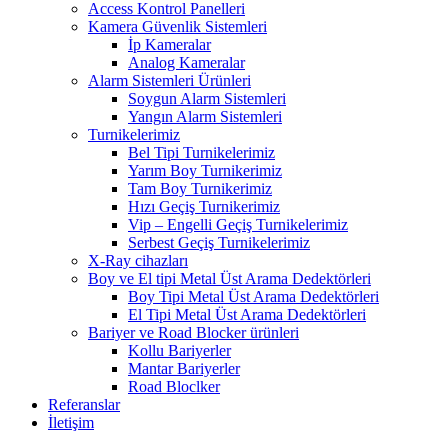
Access Kontrol Panelleri
Kamera Güvenlik Sistemleri
İp Kameralar
Analog Kameralar
Alarm Sistemleri Ürünleri
Soygun Alarm Sistemleri
Yangın Alarm Sistemleri
Turnikelerimiz
Bel Tipi Turnikelerimiz
Yarım Boy Turnikerimiz
Tam Boy Turnikerimiz
Hızı Geçiş Turnikerimiz
Vip – Engelli Geçiş Turnikelerimiz
Serbest Geçiş Turnikelerimiz
X-Ray cihazları
Boy ve El tipi Metal Üst Arama Dedektörleri
Boy Tipi Metal Üst Arama Dedektörleri
El Tipi Metal Üst Arama Dedektörleri
Bariyer ve Road Blocker ürünleri
Kollu Bariyerler
Mantar Bariyerler
Road Bloclker
Referanslar
İletişim