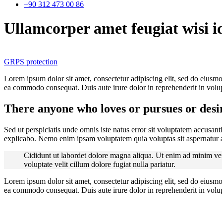
+90 312 473 00 86
Ullamcorper amet feugiat wisi id
GRPS protection
Lorem ipsum dolor sit amet, consectetur adipiscing elit, sed do eiusmo
ea commodo consequat. Duis aute irure dolor in reprehenderit in volupta
There anyone who loves or pursues or desir
Sed ut perspiciatis unde omnis iste natus error sit voluptatem accusan
explicabo. Nemo enim ipsam voluptatem quia voluptas sit aspernatur au
Cididunt ut labordet dolore magna aliqua. Ut enim ad minim veni
voluptate velit cillum dolore fugiat nulla pariatur.
Lorem ipsum dolor sit amet, consectetur adipiscing elit, sed do eiusmo
ea commodo consequat. Duis aute irure dolor in reprehenderit in volupta