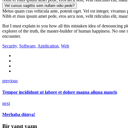
Vel cursus sagittis sem nullam odio pede?
Metus quam cras vehicula ante, potenti eget. Vel est integer, vivamus pr
Nibh et risus ipsum amet pede, eros arcu non, velit ridiculus elit, maur
But I must explain to you how all this mistaken idea of denouncing pl
explorer of the truth, the master-builder of human happiness. No one re
encounter.
Security
,
Software
,
Application
,
Web
previous
Tempor incididunt ut labore et dolore magna aliqua mauris
next
Merhaba dünya!
Bir yanıt yazın