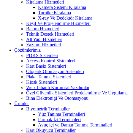
Kiralama Hizmetleri
Kamera Sistemi Kiralama
Turnike Kiralama
X-ray Ve Dedektör Kiralama
Keşif Ve Projelendirme Hizmetleri
Bakım Hizmetleri
Teknik Destek Hizmetleri
Alt Yapı Hizmetleri
Yazılım Hizmetleri
Çözümlerimiz
PDKS Sistemleri
Access Kontrol Sistemleri
Kart Baskı Sistemleri
Otopark Otomasyon Sistemleri
Plaka Tanıma Sistemleri
Kiosk Sistemleri
Web Tabanlı Kurumsal Yazılımlar
Özel Güvenlik Sistemleri Projelendirme Ve Uygulama
Bina Elektroniği Ve Otomasyonu
Ürünler
Biyometrik Terminaller
Yüz Tanıma Terminalleri
Parmak İzi Terminaleri
Avuç içi ve Damar Tanıma Terminalleri
Kart Okuyucu Terminaller