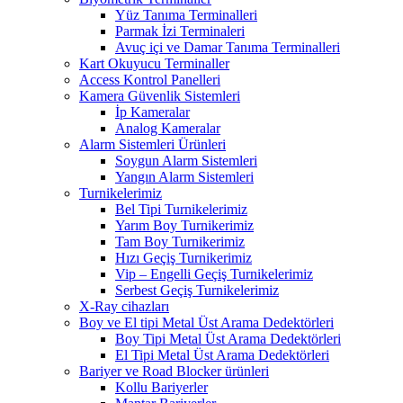
Yüz Tanıma Terminalleri
Parmak İzi Terminaleri
Avuç içi ve Damar Tanıma Terminalleri
Kart Okuyucu Terminaller
Access Kontrol Panelleri
Kamera Güvenlik Sistemleri
İp Kameralar
Analog Kameralar
Alarm Sistemleri Ürünleri
Soygun Alarm Sistemleri
Yangın Alarm Sistemleri
Turnikelerimiz
Bel Tipi Turnikelerimiz
Yarım Boy Turnikerimiz
Tam Boy Turnikerimiz
Hızı Geçiş Turnikerimiz
Vip – Engelli Geçiş Turnikelerimiz
Serbest Geçiş Turnikelerimiz
X-Ray cihazları
Boy ve El tipi Metal Üst Arama Dedektörleri
Boy Tipi Metal Üst Arama Dedektörleri
El Tipi Metal Üst Arama Dedektörleri
Bariyer ve Road Blocker ürünleri
Kollu Bariyerler