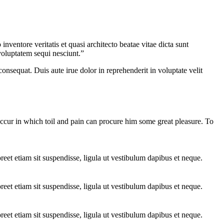
ventore veritatis et quasi architecto beatae vitae dicta sunt
voluptatem sequi nesciunt.”
nsequat. Duis aute irue dolor in reprehenderit in voluptate velit
 occur in which toil and pain can procure him some great pleasure. To
oreet etiam sit suspendisse, ligula ut vestibulum dapibus et neque.
oreet etiam sit suspendisse, ligula ut vestibulum dapibus et neque.
oreet etiam sit suspendisse, ligula ut vestibulum dapibus et neque.