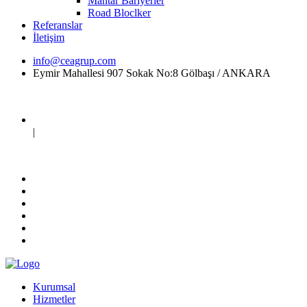
Mantar Bariyerler
Road Bloclker
Referanslar
İletişim
info@ceagrup.com
Eymir Mahallesi 907 Sokak No:8 Gölbaşı / ANKARA
|
Kurumsal
Hizmetler