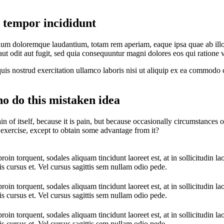
d tempor incididunt
tium doloremque laudantium, totam rem aperiam, eaque ipsa quae ab illo in
t odit aut fugit, sed quia consequuntur magni dolores eos qui ratione 
s nostrud exercitation ullamco laboris nisi ut aliquip ex ea commodo co
ho do this mistaken idea
in of itself, because it is pain, but because occasionally circumstances
 exercise, except to obtain some advantage from it?
oin torquent, sodales aliquam tincidunt laoreet est, at in sollicitudin la
is cursus et. Vel cursus sagittis sem nullam odio pede.
oin torquent, sodales aliquam tincidunt laoreet est, at in sollicitudin la
is cursus et. Vel cursus sagittis sem nullam odio pede.
oin torquent, sodales aliquam tincidunt laoreet est, at in sollicitudin la
is cursus et. Vel cursus sagittis sem nullam odio pede.