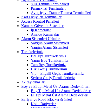
Yüz Tanıma Terminalleri
Parmak İzi Terminaleri
Avuç içi ve Damar Tanıma Terminalleri
Kart Okuyucu Terminaller
Access Kontrol Panelleri
Kamera Güvenlik Sistemleri
İp Kameralar
Analog Kameralar
Alarm Sistemleri Ürünleri
Soygun Alarm Sistemleri
Yangın Alarm Sistemleri
Turnikelerimiz
Bel Tipi Turnikelerimiz
Yarım Boy Turnikerimiz
Tam Boy Turnikerimiz
Hızı Geçiş Turnikerimiz
Vip – Engelli Geçiş Turnikelerimiz
Serbest Geçiş Turnikelerimiz
X-Ray cihazları
Boy ve El tipi Metal Üst Arama Dedektörleri
Boy Tipi Metal Üst Arama Dedektörleri
El Tipi Metal Üst Arama Dedektörleri
Bariyer ve Road Blocker ürünleri
Kollu Bariyerler