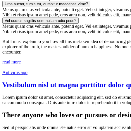
Urna auctor, turpis eu, curabitur maecenas vitae?
Metus quam cras vehicula ante, potenti eget. Vel est integer, vivamus pr
Nibh et risus ipsum amet pede, eros arcu non, velit ridiculus elit, maur
Vel cursus sagittis sem nullam odio pede?
Metus quam cras vehicula ante, potenti eget. Vel est integer, vivamus pr
Nibh et risus ipsum amet pede, eros arcu non, velit ridiculus elit, maur
But I must explain to you how all this mistaken idea of denouncing pl
explorer of the truth, the master-builder of human happiness. No one re
encounter.
read more
Antivirus app
Vestibulum nisl ut magna porttitor dolor q
Lorem ipsum dolor sit amet, consectetur adipiscing elit, sed do eiusmo
ea commodo consequat. Duis aute irure dolor in reprehenderit in volupta
There anyone who loves or pursues or desir
Sed ut perspiciatis unde omnis iste natus error sit voluptatem accusan