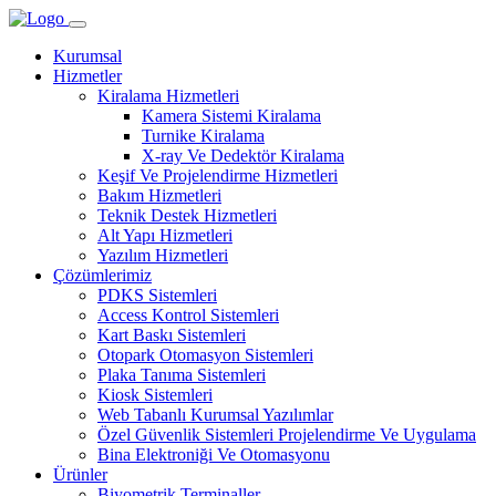
Kurumsal
Hizmetler
Kiralama Hizmetleri
Kamera Sistemi Kiralama
Turnike Kiralama
X-ray Ve Dedektör Kiralama
Keşif Ve Projelendirme Hizmetleri
Bakım Hizmetleri
Teknik Destek Hizmetleri
Alt Yapı Hizmetleri
Yazılım Hizmetleri
Çözümlerimiz
PDKS Sistemleri
Access Kontrol Sistemleri
Kart Baskı Sistemleri
Otopark Otomasyon Sistemleri
Plaka Tanıma Sistemleri
Kiosk Sistemleri
Web Tabanlı Kurumsal Yazılımlar
Özel Güvenlik Sistemleri Projelendirme Ve Uygulama
Bina Elektroniği Ve Otomasyonu
Ürünler
Biyometrik Terminaller