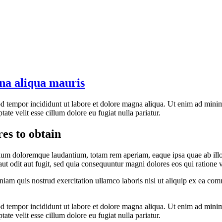
na aliqua mauris
d tempor incididunt ut labore et dolore magna aliqua. Ut enim ad minim 
te velit esse cillum dolore eu fugiat nulla pariatur.
es to obtain
tium doloremque laudantium, totam rem aperiam, eaque ipsa quae ab illo in
t odit aut fugit, sed quia consequuntur magni dolores eos qui ratione 
am quis nostrud exercitation ullamco laboris nisi ut aliquip ex ea com
d tempor incididunt ut labore et dolore magna aliqua. Ut enim ad minim 
te velit esse cillum dolore eu fugiat nulla pariatur.