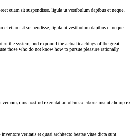
oreet etiam sit suspendisse, ligula ut vestibulum dapibus et neque.
oreet etiam sit suspendisse, ligula ut vestibulum dapibus et neque.
t of the system, and expound the actual teachings of the great
because those who do not know how to pursue pleasure rationally
veniam, quis nostrud exercitation ullamco laboris nisi ut aliquip ex
ventore veritatis et quasi architecto beatae vitae dicta sunt