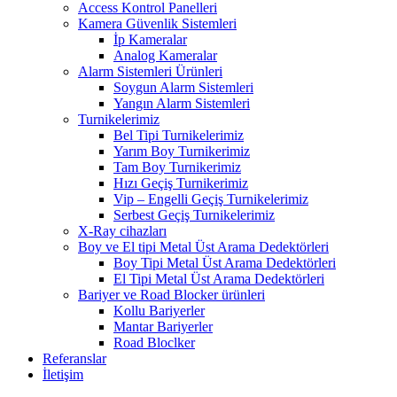
Access Kontrol Panelleri
Kamera Güvenlik Sistemleri
İp Kameralar
Analog Kameralar
Alarm Sistemleri Ürünleri
Soygun Alarm Sistemleri
Yangın Alarm Sistemleri
Turnikelerimiz
Bel Tipi Turnikelerimiz
Yarım Boy Turnikerimiz
Tam Boy Turnikerimiz
Hızı Geçiş Turnikerimiz
Vip – Engelli Geçiş Turnikelerimiz
Serbest Geçiş Turnikelerimiz
X-Ray cihazları
Boy ve El tipi Metal Üst Arama Dedektörleri
Boy Tipi Metal Üst Arama Dedektörleri
El Tipi Metal Üst Arama Dedektörleri
Bariyer ve Road Blocker ürünleri
Kollu Bariyerler
Mantar Bariyerler
Road Bloclker
Referanslar
İletişim