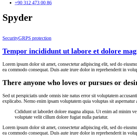
+90 312 473 00 86
Spyder
Security
GRPS protection
Tempor incididunt ut labore et dolore mag
Lorem ipsum dolor sit amet, consectetur adipiscing elit, sed do eiusmo
ea commodo consequat. Duis aute irure dolor in reprehenderit in volupta
There anyone who loves or pursues or desir
Sed ut perspiciatis unde omnis iste natus error sit voluptatem accusan
explicabo. Nemo enim ipsam voluptatem quia voluptas sit aspernatur au
Cididunt ut labordet dolore magna aliqua. Ut enim ad minim veni
voluptate velit cillum dolore fugiat nulla pariatur.
Lorem ipsum dolor sit amet, consectetur adipiscing elit, sed do eiusmo
ea commodo consequat. Duis aute irure dolor in reprehenderit in volupta