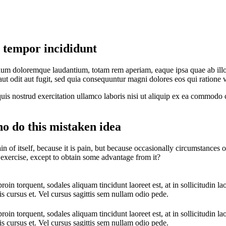
d tempor incididunt
tium doloremque laudantium, totam rem aperiam, eaque ipsa quae ab illo in
t odit aut fugit, sed quia consequuntur magni dolores eos qui ratione 
s nostrud exercitation ullamco laboris nisi ut aliquip ex ea commodo co
ho do this mistaken idea
in of itself, because it is pain, but because occasionally circumstances
 exercise, except to obtain some advantage from it?
oin torquent, sodales aliquam tincidunt laoreet est, at in sollicitudin la
is cursus et. Vel cursus sagittis sem nullam odio pede.
oin torquent, sodales aliquam tincidunt laoreet est, at in sollicitudin la
is cursus et. Vel cursus sagittis sem nullam odio pede.