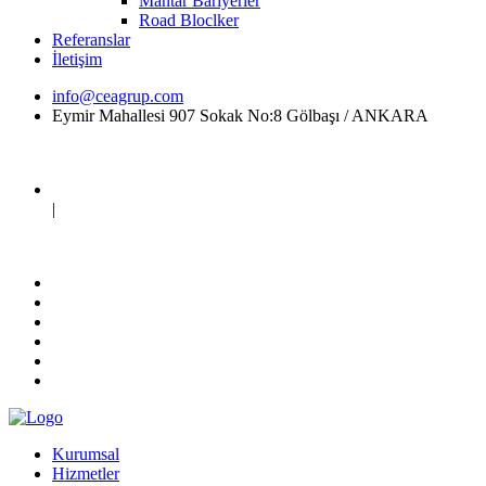
Mantar Bariyerler
Road Bloclker
Referanslar
İletişim
info@ceagrup.com
Eymir Mahallesi 907 Sokak No:8 Gölbaşı / ANKARA
|
Kurumsal
Hizmetler