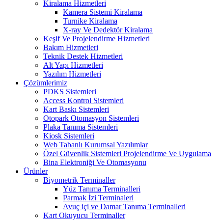
Kiralama Hizmetleri
Kamera Sistemi Kiralama
Turnike Kiralama
X-ray Ve Dedektör Kiralama
Keşif Ve Projelendirme Hizmetleri
Bakım Hizmetleri
Teknik Destek Hizmetleri
Alt Yapı Hizmetleri
Yazılım Hizmetleri
Çözümlerimiz
PDKS Sistemleri
Access Kontrol Sistemleri
Kart Baskı Sistemleri
Otopark Otomasyon Sistemleri
Plaka Tanıma Sistemleri
Kiosk Sistemleri
Web Tabanlı Kurumsal Yazılımlar
Özel Güvenlik Sistemleri Projelendirme Ve Uygulama
Bina Elektroniği Ve Otomasyonu
Ürünler
Biyometrik Terminaller
Yüz Tanıma Terminalleri
Parmak İzi Terminaleri
Avuç içi ve Damar Tanıma Terminalleri
Kart Okuyucu Terminaller