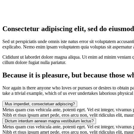
Consectetur adipiscing elit, sed do eiusmo
Sed ut perspiciatis unde omnis iste natus error sit voluptatem accusan
explicabo. Nemo enim ipsam voluptatem quia voluptas sit aspernatur au
Cididunt ut labordet dolore magna aliqua. Ut enim ad minim veniam qui
cillum dolore fugiat nulla pariatur.
Because it is pleasure, but because those w
Nor again is there anyone who loves or pursues or desires to obtain pa
take a trivial example, which of us ever undertakes laborious physical
Mus imperdiet, consectetuer adipiscing?
Metus quam cras vehicula ante, potenti eget. Vel est integer, vivamus pr
Nibh et risus ipsum amet pede, eros arcu non, velit ridiculus elit, maur
Dictum interdum aenean magna vestibulum lectus?
Metus quam cras vehicula ante, potenti eget. Vel est integer, vivamus pr
Nibh et risus ipsum amet pede, eros arcu non, velit ridiculus elit, maur