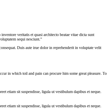
ventore veritatis et quasi architecto beatae vitae dicta sunt
voluptatem sequi nesciunt.”
nsequat. Duis aute irue dolor in reprehenderit in voluptate velit
 occur in which toil and pain can procure him some great pleasure. To
oreet etiam sit suspendisse, ligula ut vestibulum dapibus et neque.
oreet etiam sit suspendisse, ligula ut vestibulum dapibus et neque.