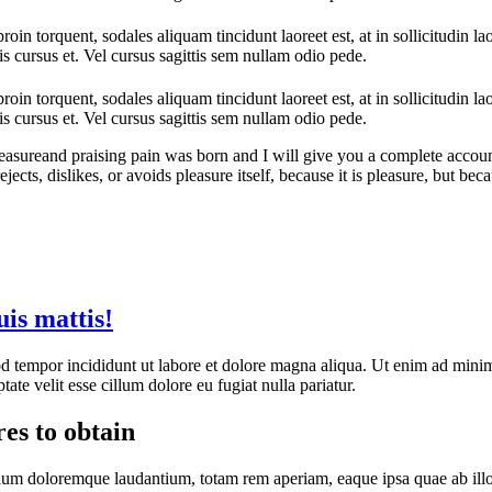
oin torquent, sodales aliquam tincidunt laoreet est, at in sollicitudin la
is cursus et. Vel cursus sagittis sem nullam odio pede.
oin torquent, sodales aliquam tincidunt laoreet est, at in sollicitudin la
is cursus et. Vel cursus sagittis sem nullam odio pede.
easureand praising pain was born and I will give you a complete accoun
jects, dislikes, or avoids pleasure itself, because it is pleasure, but 
uis mattis!
d tempor incididunt ut labore et dolore magna aliqua. Ut enim ad minim 
te velit esse cillum dolore eu fugiat nulla pariatur.
es to obtain
tium doloremque laudantium, totam rem aperiam, eaque ipsa quae ab illo in