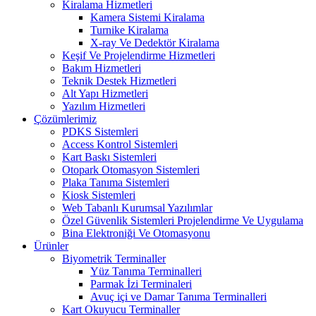
Kiralama Hizmetleri
Kamera Sistemi Kiralama
Turnike Kiralama
X-ray Ve Dedektör Kiralama
Keşif Ve Projelendirme Hizmetleri
Bakım Hizmetleri
Teknik Destek Hizmetleri
Alt Yapı Hizmetleri
Yazılım Hizmetleri
Çözümlerimiz
PDKS Sistemleri
Access Kontrol Sistemleri
Kart Baskı Sistemleri
Otopark Otomasyon Sistemleri
Plaka Tanıma Sistemleri
Kiosk Sistemleri
Web Tabanlı Kurumsal Yazılımlar
Özel Güvenlik Sistemleri Projelendirme Ve Uygulama
Bina Elektroniği Ve Otomasyonu
Ürünler
Biyometrik Terminaller
Yüz Tanıma Terminalleri
Parmak İzi Terminaleri
Avuç içi ve Damar Tanıma Terminalleri
Kart Okuyucu Terminaller