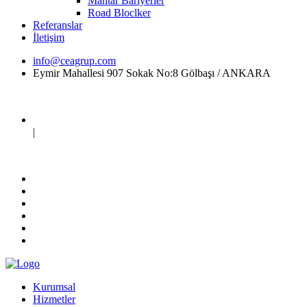
Mantar Bariyerler
Road Bloclker
Referanslar
İletişim
info@ceagrup.com
Eymir Mahallesi 907 Sokak No:8 Gölbaşı / ANKARA
|
Kurumsal
Hizmetler