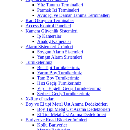
Yüz Tanıma Terminalleri
Parmak İzi Terminaleri
Avuç içi ve Damar Tanıma Terminalleri
Kart Okuyucu Terminaller
Access Kontrol Panelleri
Kamera Güvenlik Sistemleri
İp Kameralar
Analog Kameralar
Alarm Sistemleri Ürünleri
Soygun Alarm Sistemleri
Yangın Alarm Sistemleri
Turnikelerimiz
Bel Tipi Turnikelerimiz
Yarım Boy Turnikerimiz
Tam Boy Turnikerimiz
Hızı Geçiş Turnikerimiz
Vip – Engelli Geçiş Turnikelerimiz
Serbest Geçiş Turnikelerimiz
X-Ray cihazları
Boy ve El tipi Metal Üst Arama Dedektörleri
Boy Tipi Metal Üst Arama Dedektörleri
El Tipi Metal Üst Arama Dedektörleri
Bariyer ve Road Blocker ürünleri
Kollu Bariyerler