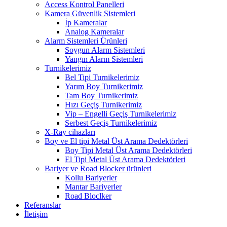
Access Kontrol Panelleri
Kamera Güvenlik Sistemleri
İp Kameralar
Analog Kameralar
Alarm Sistemleri Ürünleri
Soygun Alarm Sistemleri
Yangın Alarm Sistemleri
Turnikelerimiz
Bel Tipi Turnikelerimiz
Yarım Boy Turnikerimiz
Tam Boy Turnikerimiz
Hızı Geçiş Turnikerimiz
Vip – Engelli Geçiş Turnikelerimiz
Serbest Geçiş Turnikelerimiz
X-Ray cihazları
Boy ve El tipi Metal Üst Arama Dedektörleri
Boy Tipi Metal Üst Arama Dedektörleri
El Tipi Metal Üst Arama Dedektörleri
Bariyer ve Road Blocker ürünleri
Kollu Bariyerler
Mantar Bariyerler
Road Bloclker
Referanslar
İletişim