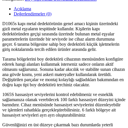
Açıklama
Değerlendirmeler (0)
D1065s kapı metal dedektörünün genel amacı kişinin üzerindeki
gizli metal eşyaların tespitinde kullanılır. Kişilerin kapı
dedektöründen geçişi sırasında üzerinde bulunan metal eşyalar
parametrelerin üzerinde bir seviyede ise cihaz alarm durumuna
geçer. 6 tarama bölgesine sahip boy dedektörü küçük işletmelerin
giriş noktalarında tercih edilen ürünler arasında gelir.
Tarama bölgelerini boy dedektörü cihazının menüsünden konfigüre
ederek hangi alanları kullanmak isterseniz sadece onların aktif
olmasını sağlarsınız. Sonuna kadar akıcılık ve stabilite sunan cihazın
ana gövde kısmı, yeni askeri materyaller kullanılarak üretildi.
Değiştirilen parçalar ve montaj kolaylığı sağladıkları bakımından en
doğru kapı tipi boy dedektörü terchiniz olacaktır.
1065S hassasiyet seviyelerini kontrol edebilmeniz ve esneklik
sağlamanıza olanak verebilecek 100 farklı hassasiyet düzeyini içinde
barındırır. Cihaz menüsünde hassasiyet seviyelerini düzenleyebilir
ve işlemleri rahatlıkla gerçekleştirebilirsiniz. 6 farklı bölgeye ait
hassasiyet seviyeleri ayrı ayrı oluşturabilirsiniz
Güvenliğinizi en üst düzeye çıkarmak bazı durumlarda yeterli