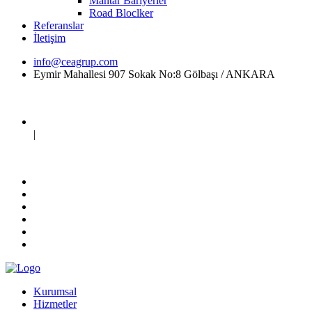
Mantar Bariyerler
Road Bloclker
Referanslar
İletişim
info@ceagrup.com
Eymir Mahallesi 907 Sokak No:8 Gölbaşı / ANKARA
|
Kurumsal
Hizmetler