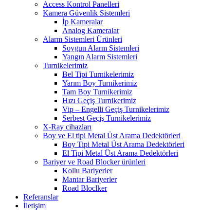
Access Kontrol Panelleri
Kamera Güvenlik Sistemleri
İp Kameralar
Analog Kameralar
Alarm Sistemleri Ürünleri
Soygun Alarm Sistemleri
Yangın Alarm Sistemleri
Turnikelerimiz
Bel Tipi Turnikelerimiz
Yarım Boy Turnikerimiz
Tam Boy Turnikerimiz
Hızı Geçiş Turnikerimiz
Vip – Engelli Geçiş Turnikelerimiz
Serbest Geçiş Turnikelerimiz
X-Ray cihazları
Boy ve El tipi Metal Üst Arama Dedektörleri
Boy Tipi Metal Üst Arama Dedektörleri
El Tipi Metal Üst Arama Dedektörleri
Bariyer ve Road Blocker ürünleri
Kollu Bariyerler
Mantar Bariyerler
Road Bloclker
Referanslar
İletişim