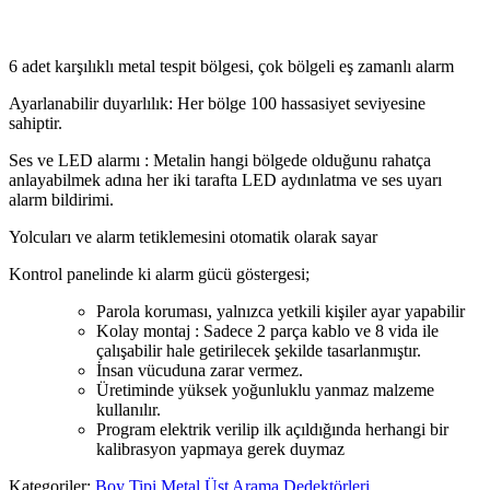
6 adet karşılıklı metal tespit bölgesi, çok bölgeli eş zamanlı alarm
Ayarlanabilir duyarlılık: Her bölge 100 hassasiyet seviyesine
sahiptir.
Ses ve LED alarmı : Metalin hangi bölgede olduğunu rahatça
anlayabilmek adına her iki tarafta LED aydınlatma ve ses uyarı
alarm bildirimi.
Yolcuları ve alarm tetiklemesini otomatik olarak sayar
Kontrol panelinde ki alarm gücü göstergesi;
Parola koruması, yalnızca yetkili kişiler ayar yapabilir
Kolay montaj : Sadece 2 parça kablo ve 8 vida ile
çalışabilir hale getirilecek şekilde tasarlanmıştır.
İnsan vücuduna zarar vermez.
Üretiminde yüksek yoğunluklu yanmaz malzeme
kullanılır.
Program elektrik verilip ilk açıldığında herhangi bir
kalibrasyon yapmaya gerek duymaz
Kategoriler:
Boy Tipi Metal Üst Arama Dedektörleri