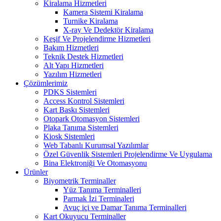
Kiralama Hizmetleri
Kamera Sistemi Kiralama
Turnike Kiralama
X-ray Ve Dedektör Kiralama
Keşif Ve Projelendirme Hizmetleri
Bakım Hizmetleri
Teknik Destek Hizmetleri
Alt Yapı Hizmetleri
Yazılım Hizmetleri
Çözümlerimiz
PDKS Sistemleri
Access Kontrol Sistemleri
Kart Baskı Sistemleri
Otopark Otomasyon Sistemleri
Plaka Tanıma Sistemleri
Kiosk Sistemleri
Web Tabanlı Kurumsal Yazılımlar
Özel Güvenlik Sistemleri Projelendirme Ve Uygulama
Bina Elektroniği Ve Otomasyonu
Ürünler
Biyometrik Terminaller
Yüz Tanıma Terminalleri
Parmak İzi Terminaleri
Avuç içi ve Damar Tanıma Terminalleri
Kart Okuyucu Terminaller