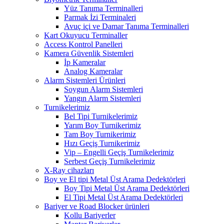
Yüz Tanıma Terminalleri
Parmak İzi Terminaleri
Avuç içi ve Damar Tanıma Terminalleri
Kart Okuyucu Terminaller
Access Kontrol Panelleri
Kamera Güvenlik Sistemleri
İp Kameralar
Analog Kameralar
Alarm Sistemleri Ürünleri
Soygun Alarm Sistemleri
Yangın Alarm Sistemleri
Turnikelerimiz
Bel Tipi Turnikelerimiz
Yarım Boy Turnikerimiz
Tam Boy Turnikerimiz
Hızı Geçiş Turnikerimiz
Vip – Engelli Geçiş Turnikelerimiz
Serbest Geçiş Turnikelerimiz
X-Ray cihazları
Boy ve El tipi Metal Üst Arama Dedektörleri
Boy Tipi Metal Üst Arama Dedektörleri
El Tipi Metal Üst Arama Dedektörleri
Bariyer ve Road Blocker ürünleri
Kollu Bariyerler