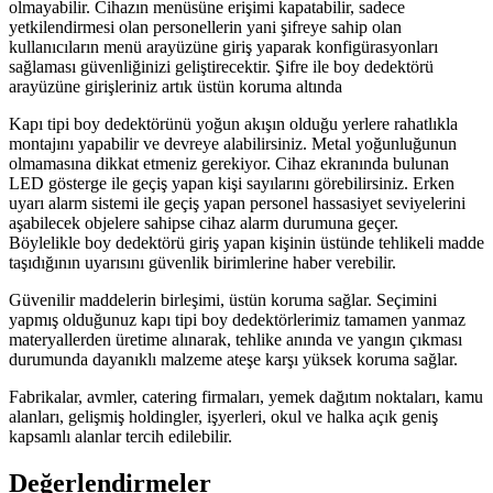
olmayabilir. Cihazın menüsüne erişimi kapatabilir, sadece
yetkilendirmesi olan personellerin yani şifreye sahip olan
kullanıcıların menü arayüzüne giriş yaparak konfigürasyonları
sağlaması güvenliğinizi geliştirecektir. Şifre ile boy dedektörü
arayüzüne girişleriniz artık üstün koruma altında
Kapı tipi boy dedektörünü yoğun akışın olduğu yerlere rahatlıkla
montajını yapabilir ve devreye alabilirsiniz. Metal yoğunluğunun
olmamasına dikkat etmeniz gerekiyor. Cihaz ekranında bulunan
LED gösterge ile geçiş yapan kişi sayılarını görebilirsiniz. Erken
uyarı alarm sistemi ile geçiş yapan personel hassasiyet seviyelerini
aşabilecek objelere sahipse cihaz alarm durumuna geçer.
Böylelikle boy dedektörü giriş yapan kişinin üstünde tehlikeli madde
taşıdığının uyarısını güvenlik birimlerine haber verebilir.
Güvenilir maddelerin birleşimi, üstün koruma sağlar. Seçimini
yapmış olduğunuz kapı tipi boy dedektörlerimiz tamamen yanmaz
materyallerden üretime alınarak, tehlike anında ve yangın çıkması
durumunda dayanıklı malzeme ateşe karşı yüksek koruma sağlar.
Fabrikalar, avmler, catering firmaları, yemek dağıtım noktaları, kamu
alanları, gelişmiş holdingler, işyerleri, okul ve halka açık geniş
kapsamlı alanlar tercih edilebilir.
Değerlendirmeler