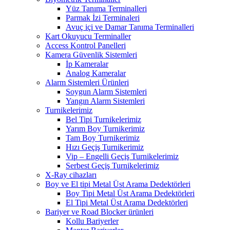
Yüz Tanıma Terminalleri
Parmak İzi Terminaleri
Avuç içi ve Damar Tanıma Terminalleri
Kart Okuyucu Terminaller
Access Kontrol Panelleri
Kamera Güvenlik Sistemleri
İp Kameralar
Analog Kameralar
Alarm Sistemleri Ürünleri
Soygun Alarm Sistemleri
Yangın Alarm Sistemleri
Turnikelerimiz
Bel Tipi Turnikelerimiz
Yarım Boy Turnikerimiz
Tam Boy Turnikerimiz
Hızı Geçiş Turnikerimiz
Vip – Engelli Geçiş Turnikelerimiz
Serbest Geçiş Turnikelerimiz
X-Ray cihazları
Boy ve El tipi Metal Üst Arama Dedektörleri
Boy Tipi Metal Üst Arama Dedektörleri
El Tipi Metal Üst Arama Dedektörleri
Bariyer ve Road Blocker ürünleri
Kollu Bariyerler