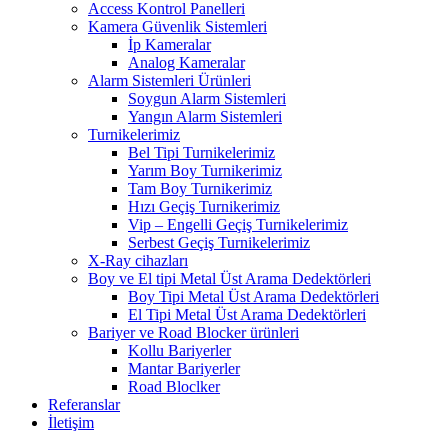
Access Kontrol Panelleri
Kamera Güvenlik Sistemleri
İp Kameralar
Analog Kameralar
Alarm Sistemleri Ürünleri
Soygun Alarm Sistemleri
Yangın Alarm Sistemleri
Turnikelerimiz
Bel Tipi Turnikelerimiz
Yarım Boy Turnikerimiz
Tam Boy Turnikerimiz
Hızı Geçiş Turnikerimiz
Vip – Engelli Geçiş Turnikelerimiz
Serbest Geçiş Turnikelerimiz
X-Ray cihazları
Boy ve El tipi Metal Üst Arama Dedektörleri
Boy Tipi Metal Üst Arama Dedektörleri
El Tipi Metal Üst Arama Dedektörleri
Bariyer ve Road Blocker ürünleri
Kollu Bariyerler
Mantar Bariyerler
Road Bloclker
Referanslar
İletişim