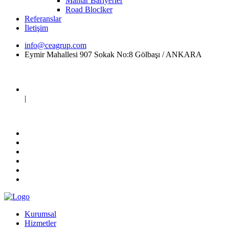
Mantar Bariyerler
Road Bloclker
Referanslar
İletişim
info@ceagrup.com
Eymir Mahallesi 907 Sokak No:8 Gölbaşı / ANKARA
|
Kurumsal
Hizmetler