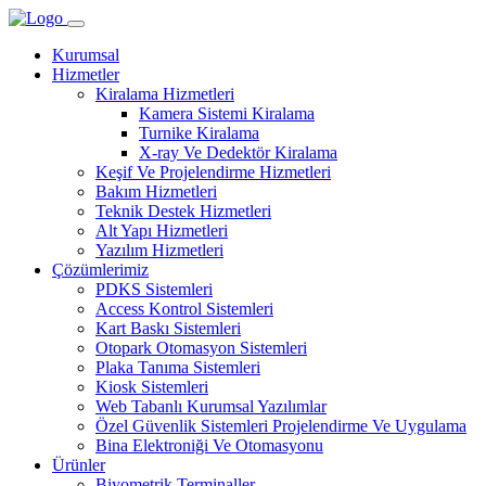
Kurumsal
Hizmetler
Kiralama Hizmetleri
Kamera Sistemi Kiralama
Turnike Kiralama
X-ray Ve Dedektör Kiralama
Keşif Ve Projelendirme Hizmetleri
Bakım Hizmetleri
Teknik Destek Hizmetleri
Alt Yapı Hizmetleri
Yazılım Hizmetleri
Çözümlerimiz
PDKS Sistemleri
Access Kontrol Sistemleri
Kart Baskı Sistemleri
Otopark Otomasyon Sistemleri
Plaka Tanıma Sistemleri
Kiosk Sistemleri
Web Tabanlı Kurumsal Yazılımlar
Özel Güvenlik Sistemleri Projelendirme Ve Uygulama
Bina Elektroniği Ve Otomasyonu
Ürünler
Biyometrik Terminaller