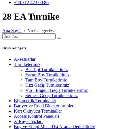
+90 312 473 00 86
28 EA Turnike
Ana Sayfa
/ No Categories
Ürün Kategori
Aksesuarlar
Turnikelerimiz
Bel Tipi Turnikelerimiz
Yarım Boy Turnikerimiz
Tam Boy Turnikerimiz
Hızı Geçiş Turnikerimiz
Vip - Engelli Geçiş Turnikelerimiz
Serbest Geçiş Turnikelerimiz
Biyometrik Terminaller
Bariyer ve Road Blocker ürünleri
Kart Okuyucu Terminaller
Access Kontrol Panelleri
X-Ray cihazları
Boy ve El tipi Metal Üst Arama Dedektörleri