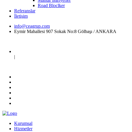
Mantar Bariyerler
Road Bloclker
Referanslar
İletişim
info@ceagrup.com
Eymir Mahallesi 907 Sokak No:8 Gölbaşı / ANKARA
|
Kurumsal
Hizmetler