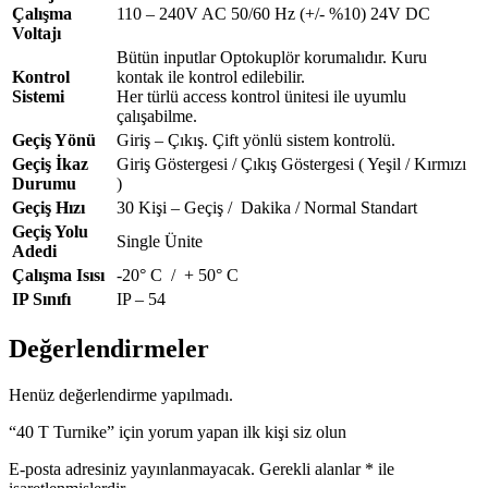
Çalışma
110 – 240V AC 50/60 Hz (+/- %10) 24V DC
Voltajı
Bütün inputlar Optokuplör korumalıdır. Kuru
Kontrol
kontak ile kontrol edilebilir.
Sistemi
Her türlü access kontrol ünitesi ile uyumlu
çalışabilme.
Geçiş Yönü
Giriş – Çıkış. Çift yönlü sistem kontrolü.
Geçiş İkaz
Giriş Göstergesi / Çıkış Göstergesi ( Yeşil / Kırmızı
Durumu
)
Geçiş Hızı
30 Kişi – Geçiş / Dakika / Normal Standart
Geçiş Yolu
Single Ünite
Adedi
Çalışma Isısı
-20° C / + 50° C
IP Sınıfı
IP – 54
Değerlendirmeler
Henüz değerlendirme yapılmadı.
“40 T Turnike” için yorum yapan ilk kişi siz olun
E-posta adresiniz yayınlanmayacak.
Gerekli alanlar
*
ile