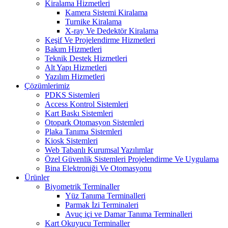
Kiralama Hizmetleri
Kamera Sistemi Kiralama
Turnike Kiralama
X-ray Ve Dedektör Kiralama
Keşif Ve Projelendirme Hizmetleri
Bakım Hizmetleri
Teknik Destek Hizmetleri
Alt Yapı Hizmetleri
Yazılım Hizmetleri
Çözümlerimiz
PDKS Sistemleri
Access Kontrol Sistemleri
Kart Baskı Sistemleri
Otopark Otomasyon Sistemleri
Plaka Tanıma Sistemleri
Kiosk Sistemleri
Web Tabanlı Kurumsal Yazılımlar
Özel Güvenlik Sistemleri Projelendirme Ve Uygulama
Bina Elektroniği Ve Otomasyonu
Ürünler
Biyometrik Terminaller
Yüz Tanıma Terminalleri
Parmak İzi Terminaleri
Avuç içi ve Damar Tanıma Terminalleri
Kart Okuyucu Terminaller