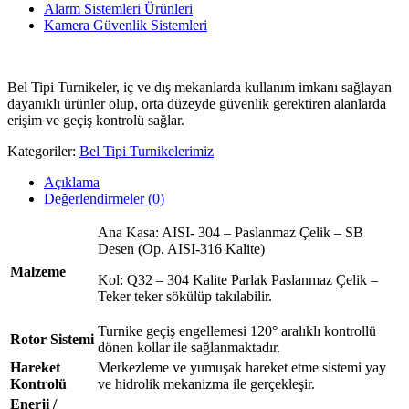
Alarm Sistemleri Ürünleri
Kamera Güvenlik Sistemleri
Bel Tipi Turnikeler, iç ve dış mekanlarda kullanım imkanı sağlayan
dayanıklı ürünler olup, orta düzeyde güvenlik gerektiren alanlarda
erişim ve geçiş kontrolü sağlar.
Kategoriler:
Bel Tipi Turnikelerimiz
Açıklama
Değerlendirmeler (0)
Ana Kasa: AISI- 304 – Paslanmaz Çelik – SB
Desen (Op. AISI-316 Kalite)
Malzeme
Kol: Q32 – 304 Kalite Parlak Paslanmaz Çelik –
Teker teker sökülüp takılabilir.
Turnike geçiş engellemesi 120° aralıklı kontrollü
Rotor Sistemi
dönen kollar ile sağlanmaktadır.
Hareket
Merkezleme ve yumuşak hareket etme sistemi yay
Kontrolü
ve hidrolik mekanizma ile gerçekleşir.
Enerji /