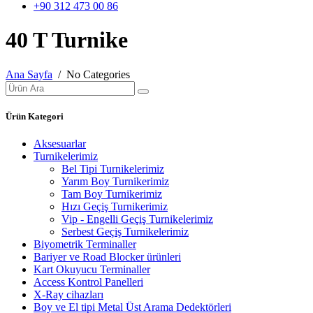
+90 312 473 00 86
40 T Turnike
Ana Sayfa
/ No Categories
Ürün Kategori
Aksesuarlar
Turnikelerimiz
Bel Tipi Turnikelerimiz
Yarım Boy Turnikerimiz
Tam Boy Turnikerimiz
Hızı Geçiş Turnikerimiz
Vip - Engelli Geçiş Turnikelerimiz
Serbest Geçiş Turnikelerimiz
Biyometrik Terminaller
Bariyer ve Road Blocker ürünleri
Kart Okuyucu Terminaller
Access Kontrol Panelleri
X-Ray cihazları
Boy ve El tipi Metal Üst Arama Dedektörleri