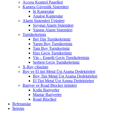
Access Kontrol Panelleri
Kamera Güvenlik Sistemleri
İp Kameralar
Analog Kameralar
Alarm Sistemleri Ürünleri
Soygun Alarm Sistemleri
Yangın Alarm Sistemleri
Turnikelerimiz
Bel Tipi Turnikelerimiz
Yarım Boy Turnikerimiz
Tam Boy Turnikerimiz
Hızı Geçiş Turnikerimiz
Vip – Engelli Geçiş Turnikelerimiz
Serbest Geçiş Turnikelerimiz
X-Ray cihazları
Boy ve El tipi Metal Üst Arama Dedektörleri
Boy Tipi Metal Üst Arama Dedektörleri
El Tipi Metal Üst Arama Dedektörleri
Bariyer ve Road Blocker ürünleri
Kollu Bariyerler
Mantar Bariyerler
Road Bloclker
Referanslar
İletişim