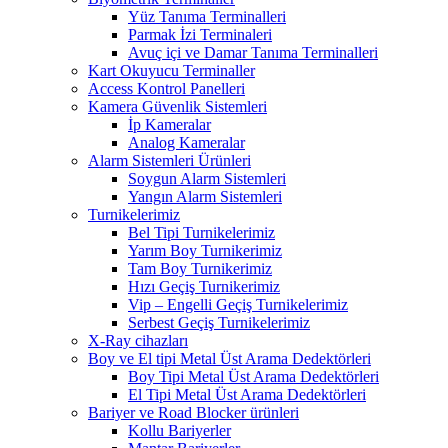
Yüz Tanıma Terminalleri
Parmak İzi Terminaleri
Avuç içi ve Damar Tanıma Terminalleri
Kart Okuyucu Terminaller
Access Kontrol Panelleri
Kamera Güvenlik Sistemleri
İp Kameralar
Analog Kameralar
Alarm Sistemleri Ürünleri
Soygun Alarm Sistemleri
Yangın Alarm Sistemleri
Turnikelerimiz
Bel Tipi Turnikelerimiz
Yarım Boy Turnikerimiz
Tam Boy Turnikerimiz
Hızı Geçiş Turnikerimiz
Vip – Engelli Geçiş Turnikelerimiz
Serbest Geçiş Turnikelerimiz
X-Ray cihazları
Boy ve El tipi Metal Üst Arama Dedektörleri
Boy Tipi Metal Üst Arama Dedektörleri
El Tipi Metal Üst Arama Dedektörleri
Bariyer ve Road Blocker ürünleri
Kollu Bariyerler