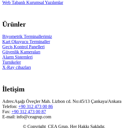
Web Tabanlı Kurumsal Yazılımlar
Ürünler
Biyometrik Terminallerimiz
Kart Okuyucu Terminaller
Geçiş Kontrol Panelleri
Güvenlik Kameraları
Alarm Sistemleri
Turnikeler
X-Ray cihazları
İletişim
Adres:Aşağı Öveçler Mah. Lizbon cd. No:45/13 Çankaya/Ankara
Telefon:
+90 312 473 00 86
Fax:
+90 312 473 00 87
E-mail: info@ceagrup.com
© Copyright CEA Grup. Her Hakkı Saklıdır.