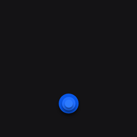
bu teknolojiyi Online, Offline, On-Offline ve Log
Modlarından herhangi biriyle kullanabilirsiniz.
JSON teknolojisi ile hem platform bağımsızlığı
kazanır, hem de cihazları aynı anda kolaylıkla
yönetebilirsiniz. Windows, Linux, Raspberry,
Endüstriyel PC`ler..vb tüm platformlardan erişim
sağlanabilir. Bu teknoloji sayesinde
kullanıcılarınızı aynı anda ve güvenli bir şekilde
tüm cihazlara gönderebilirsiniz. Kullanıcıların
yaptığı geçiş kayıtları`da cihazlar tarafından
otomatik olarak size gönderilir.
Genel Özellikler
•
Ürün Kodu
: PN-08