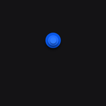
IP65 Koruma
Gerçek Zamanlı Tanıma – Çift Kamera
Visible Light Teknolojisi
Tanıma mesafesi: 0,3 – 3m
Gelişmiş hızlı erişim kontrol
RS232, RS485 ve Wiegand okuyucu ile uyumlu
TCP / IP, Wi-Fi ve USB Haberleşme
Henüz değerlendirme yapılmadı.
“FACEDePOT 7B Yüz Tanıma Terminali” için yorum yapan ilk
kişi siz olun
E-posta adresiniz yayınlanmayacak.
Gerekli alanlar
*
ile
işaretlenmişlerdir
İSIM
*