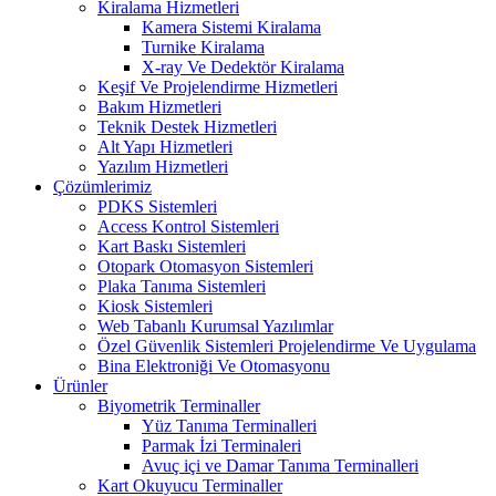
Kiralama Hizmetleri
Kamera Sistemi Kiralama
Turnike Kiralama
X-ray Ve Dedektör Kiralama
Keşif Ve Projelendirme Hizmetleri
Bakım Hizmetleri
Teknik Destek Hizmetleri
Alt Yapı Hizmetleri
Yazılım Hizmetleri
Çözümlerimiz
PDKS Sistemleri
Access Kontrol Sistemleri
Kart Baskı Sistemleri
Otopark Otomasyon Sistemleri
Plaka Tanıma Sistemleri
Kiosk Sistemleri
Web Tabanlı Kurumsal Yazılımlar
Özel Güvenlik Sistemleri Projelendirme Ve Uygulama
Bina Elektroniği Ve Otomasyonu
Ürünler
Biyometrik Terminaller
Yüz Tanıma Terminalleri
Parmak İzi Terminaleri
Avuç içi ve Damar Tanıma Terminalleri
Kart Okuyucu Terminaller