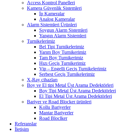
Access Kontrol Panelleri
Kamera Güvenlik Sistemleri
İp Kameralar
Analog Kameralar
Alarm Sistemleri Ürünleri
Soygun Alarm Sistemleri
Yangın Alarm Sistemleri
Turnikelerimiz
Bel Tipi Turnikelerimiz
Yarım Boy Turnikerimiz
Tam Boy Turnikerimiz
Hızı Geçiş Turnikerimiz
Vip – Engelli Geçiş Turnikelerimiz
Serbest Geçiş Turnikelerimiz
X-Ray cihazları
Boy ve El tipi Metal Üst Arama Dedektörleri
Boy Tipi Metal Üst Arama Dedektörleri
El Tipi Metal Üst Arama Dedektörleri
Bariyer ve Road Blocker ürünleri
Kollu Bariyerler
Mantar Bariyerler
Road Bloclker
Referanslar
İletişim