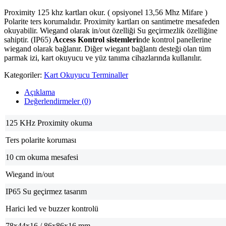
Proximity 125 khz kartları okur. ( opsiyonel 13,56 Mhz Mifare )
Polarite ters korumalıdır. Proximity kartları on santimetre mesafeden
okuyabilir. Wiegand olarak in/out özelliği Su geçirmezlik özelliğine
sahiptir. (IP65)
Access Kontrol sistemleri
nde kontrol panellerine
wiegand olarak bağlanır. Diğer wiegant bağlantı desteği olan tüm
parmak izi, kart okuyucu ve yüz tanıma cihazlarında kullanılır.
Kategoriler:
Kart Okuyucu Terminaller
Açıklama
Değerlendirmeler (0)
125 KHz Proximity okuma
Ters polarite koruması
10 cm okuma mesafesi
Wiegand in/out
IP65 Su geçirmez tasarım
Harici led ve buzzer kontrolü
78x44x16 / 86x86x16 mm