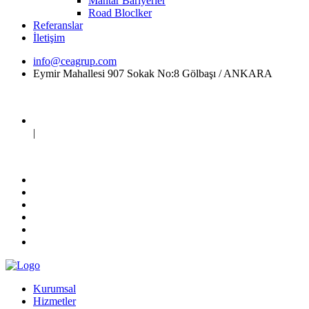
Mantar Bariyerler
Road Bloclker
Referanslar
İletişim
info@ceagrup.com
Eymir Mahallesi 907 Sokak No:8 Gölbaşı / ANKARA
|
Kurumsal
Hizmetler