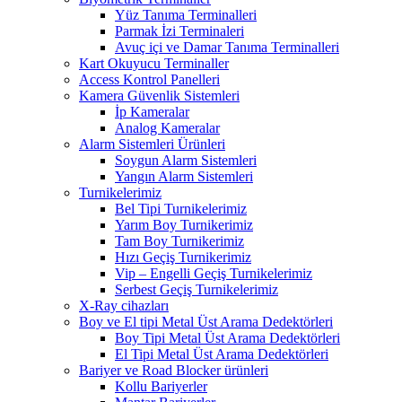
Yüz Tanıma Terminalleri
Parmak İzi Terminaleri
Avuç içi ve Damar Tanıma Terminalleri
Kart Okuyucu Terminaller
Access Kontrol Panelleri
Kamera Güvenlik Sistemleri
İp Kameralar
Analog Kameralar
Alarm Sistemleri Ürünleri
Soygun Alarm Sistemleri
Yangın Alarm Sistemleri
Turnikelerimiz
Bel Tipi Turnikelerimiz
Yarım Boy Turnikerimiz
Tam Boy Turnikerimiz
Hızı Geçiş Turnikerimiz
Vip – Engelli Geçiş Turnikelerimiz
Serbest Geçiş Turnikelerimiz
X-Ray cihazları
Boy ve El tipi Metal Üst Arama Dedektörleri
Boy Tipi Metal Üst Arama Dedektörleri
El Tipi Metal Üst Arama Dedektörleri
Bariyer ve Road Blocker ürünleri
Kollu Bariyerler