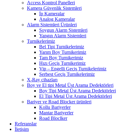
Access Kontrol Panelleri
Kamera Güvenlik Sistemleri
İp Kameralar
Analog Kameralar
Alarm Sistemleri Ürünleri
Soygun Alarm Sistemleri
Yangın Alarm Sistemleri
Turnikelerimiz
Bel Tipi Turnikelerimiz
Yarım Boy Turnikerimiz
Tam Boy Turnikerimiz
Hızı Geçiş Turnikerimiz
Vip – Engelli Geçiş Turnikelerimiz
Serbest Geçiş Turnikelerimiz
X-Ray cihazları
Boy ve El tipi Metal Üst Arama Dedektörleri
Boy Tipi Metal Üst Arama Dedektörleri
El Tipi Metal Üst Arama Dedektörleri
Bariyer ve Road Blocker ürünleri
Kollu Bariyerler
Mantar Bariyerler
Road Bloclker
Referanslar
İletişim