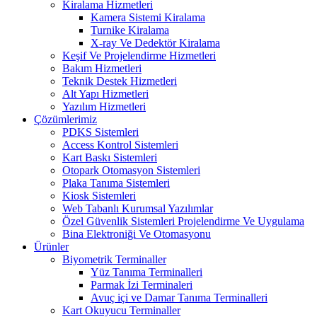
Kiralama Hizmetleri
Kamera Sistemi Kiralama
Turnike Kiralama
X-ray Ve Dedektör Kiralama
Keşif Ve Projelendirme Hizmetleri
Bakım Hizmetleri
Teknik Destek Hizmetleri
Alt Yapı Hizmetleri
Yazılım Hizmetleri
Çözümlerimiz
PDKS Sistemleri
Access Kontrol Sistemleri
Kart Baskı Sistemleri
Otopark Otomasyon Sistemleri
Plaka Tanıma Sistemleri
Kiosk Sistemleri
Web Tabanlı Kurumsal Yazılımlar
Özel Güvenlik Sistemleri Projelendirme Ve Uygulama
Bina Elektroniği Ve Otomasyonu
Ürünler
Biyometrik Terminaller
Yüz Tanıma Terminalleri
Parmak İzi Terminaleri
Avuç içi ve Damar Tanıma Terminalleri
Kart Okuyucu Terminaller