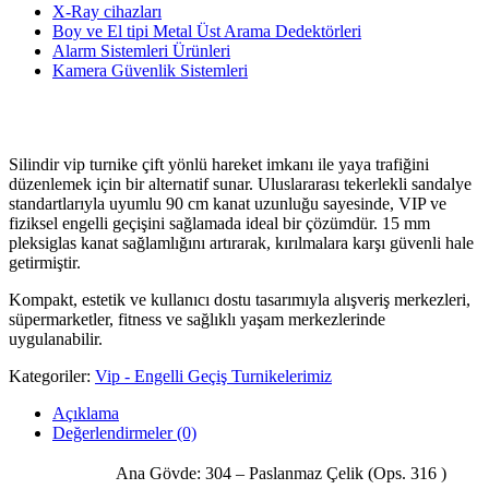
X-Ray cihazları
Boy ve El tipi Metal Üst Arama Dedektörleri
Alarm Sistemleri Ürünleri
Kamera Güvenlik Sistemleri
Silindir vip turnike çift yönlü hareket imkanı ile yaya trafiğini
düzenlemek için bir alternatif sunar. Uluslararası tekerlekli sandalye
standartlarıyla uyumlu 90 cm kanat uzunluğu sayesinde, VIP ve
fiziksel engelli geçişini sağlamada ideal bir çözümdür. 15 mm
pleksiglas kanat sağlamlığını artırarak, kırılmalara karşı güvenli hale
getirmiştir.
Kompakt, estetik ve kullanıcı dostu tasarımıyla alışveriş merkezleri,
süpermarketler, fitness ve sağlıklı yaşam merkezlerinde
uygulanabilir.
Kategoriler:
Vip - Engelli Geçiş Turnikelerimiz
Açıklama
Değerlendirmeler (0)
Ana Gövde: 304 – Paslanmaz Çelik (Ops. 316 )