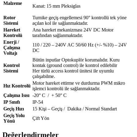
Malzeme
Kanat: 15 mm Pleksiglas
Rotor
Turnike geçiş engellemesi 90° kontrollü tek yöne
Sistemi
açılan kol ile sağlanmaktadır.
Hareket
Ana hareket mekanizması 24V DC Motor
Kontrolü
tarafından sağlanmaktadır.
Enerji /
110 / 220 – 240V AC 50/60 Hz (+/- %10) – 24V
Çalışma
DC
Voltajı
Bütün inputlar Optokuplör korumalıdır. Kuru
Kontrol
kontak (ground control) ile kontrol edilebilir
Sistemi
Her türlü access kontrol ünitesi ile uyumlu
çalışabilme.
Motor hareket ettirme ve durdurma PWM mikro
Hız Kontrolü
işlemci kontrolü ile sağlanmaktadır.
Çalışma Isısı
-20° C / + 50° C
IP Sınıfı
IP-54
Geçiş Hızı
15 Kişi – Geçiş / Dakika / Normal Standart
Geçiş Yolu
Çift Yön
Yönü
Değerlendirmeler