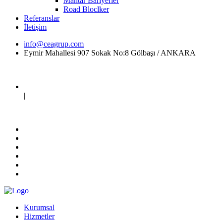
Mantar Bariyerler
Road Bloclker
Referanslar
İletişim
info@ceagrup.com
Eymir Mahallesi 907 Sokak No:8 Gölbaşı / ANKARA
|
Kurumsal
Hizmetler