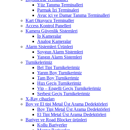
Yüz Tanıma Terminalleri
Parmak İzi Terminaleri
Avuç içi ve Damar Tanıma Terminalleri
Kart Okuyucu Terminaller
Access Kontrol Panelleri
Kamera Güvenlik Sistemleri
İp Kameralar
Analog Kameralar
Alarm Sistemleri Ürünleri
Soygun Alarm Sistemleri
Yangın Alarm Sistemleri
Turnikelerimiz
Bel Tipi Turnikelerimiz
Yarım Boy Turnikerimiz
Tam Boy Turnikerimiz
Hızı Geçiş Turnikerimiz
Vip – Engelli Geçiş Turnikelerimiz
Serbest Geçiş Turnikelerimiz
X-Ray cihazları
Boy ve El tipi Metal Üst Arama Dedektörleri
Boy Tipi Metal Üst Arama Dedektörleri
El Tipi Metal Üst Arama Dedektörleri
Bariyer ve Road Blocker ürünleri
Kollu Bariyerler