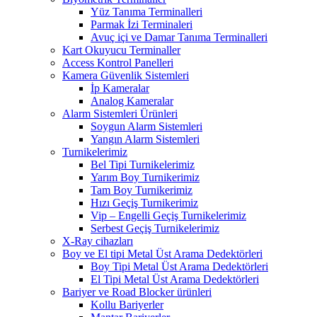
Yüz Tanıma Terminalleri
Parmak İzi Terminaleri
Avuç içi ve Damar Tanıma Terminalleri
Kart Okuyucu Terminaller
Access Kontrol Panelleri
Kamera Güvenlik Sistemleri
İp Kameralar
Analog Kameralar
Alarm Sistemleri Ürünleri
Soygun Alarm Sistemleri
Yangın Alarm Sistemleri
Turnikelerimiz
Bel Tipi Turnikelerimiz
Yarım Boy Turnikerimiz
Tam Boy Turnikerimiz
Hızı Geçiş Turnikerimiz
Vip – Engelli Geçiş Turnikelerimiz
Serbest Geçiş Turnikelerimiz
X-Ray cihazları
Boy ve El tipi Metal Üst Arama Dedektörleri
Boy Tipi Metal Üst Arama Dedektörleri
El Tipi Metal Üst Arama Dedektörleri
Bariyer ve Road Blocker ürünleri
Kollu Bariyerler