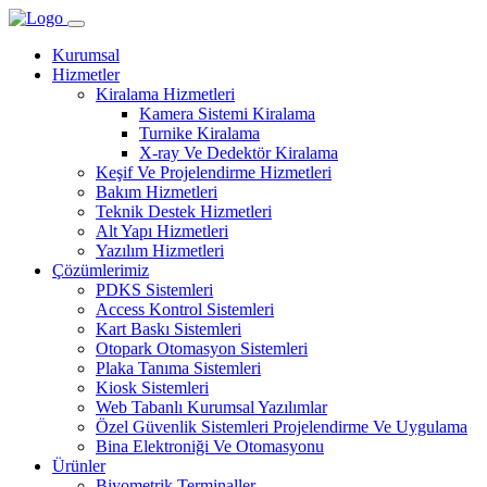
Kurumsal
Hizmetler
Kiralama Hizmetleri
Kamera Sistemi Kiralama
Turnike Kiralama
X-ray Ve Dedektör Kiralama
Keşif Ve Projelendirme Hizmetleri
Bakım Hizmetleri
Teknik Destek Hizmetleri
Alt Yapı Hizmetleri
Yazılım Hizmetleri
Çözümlerimiz
PDKS Sistemleri
Access Kontrol Sistemleri
Kart Baskı Sistemleri
Otopark Otomasyon Sistemleri
Plaka Tanıma Sistemleri
Kiosk Sistemleri
Web Tabanlı Kurumsal Yazılımlar
Özel Güvenlik Sistemleri Projelendirme Ve Uygulama
Bina Elektroniği Ve Otomasyonu
Ürünler
Biyometrik Terminaller