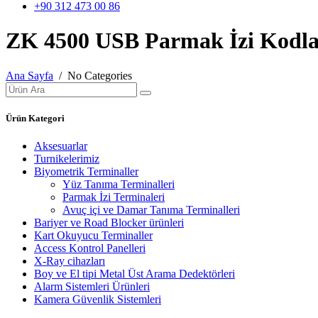
+90 312 473 00 86
ZK 4500 USB Parmak İzi Kodl
Ana Sayfa
/ No Categories
Ürün Kategori
Aksesuarlar
Turnikelerimiz
Biyometrik Terminaller
Yüz Tanıma Terminalleri
Parmak İzi Terminaleri
Avuç içi ve Damar Tanıma Terminalleri
Bariyer ve Road Blocker ürünleri
Kart Okuyucu Terminaller
Access Kontrol Panelleri
X-Ray cihazları
Boy ve El tipi Metal Üst Arama Dedektörleri
Alarm Sistemleri Ürünleri
Kamera Güvenlik Sistemleri