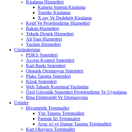
Kiralama Hizmetleri
Kamera Sistemi Kiralama
Turnike Kiralama
X-ray Ve Dedektör Kiralama
Keşif Ve Projelendirme Hizmetleri
Bakım Hizmetleri
Teknik Destek Hizmetleri
Alt Yapı Hizmetleri
Yazılım Hizmetleri
Çözümlerimiz
PDKS Sistemleri
Access Kontrol Sistemleri
Kart Baskı Sistemleri
Otopark Otomasyon Sistemleri
Plaka Tanıma Sistemleri
Kiosk Sistemleri
Web Tabanlı Kurumsal Yazılımlar
Özel Güvenlik Sistemleri Projelendirme Ve Uygulama
Bina Elektroniği Ve Otomasyonu
Ürünler
Biyometrik Terminaller
Yüz Tanıma Terminalleri
Parmak İzi Terminaleri
Avuç içi ve Damar Tanıma Terminalleri
Kart Okuyucu Terminaller