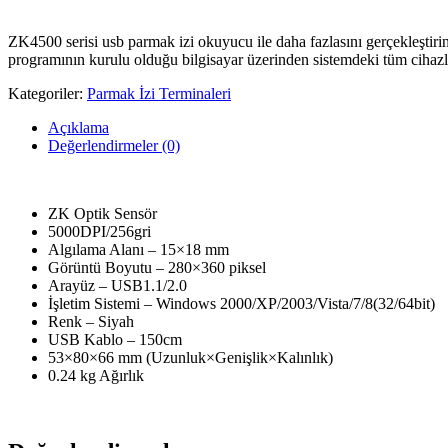
ZK4500 serisi usb parmak izi okuyucu ile daha fazlasını gerçekleştirin
programının kurulu olduğu bilgisayar üzerinden sistemdeki tüm cihazl
Kategoriler:
Parmak İzi Terminaleri
Açıklama
Değerlendirmeler (0)
ZK Optik Sensör
5000DPI/256gri
Algılama Alanı – 15×18 mm
Görüntü Boyutu – 280×360 piksel
Arayüz – USB1.1/2.0
İşletim Sistemi – Windows 2000/XP/2003/Vista/7/8(32/64bit)
Renk – Siyah
USB Kablo – 150cm
53×80×66 mm (Uzunluk×Genişlik×Kalınlık)
0.24 kg Ağırlık