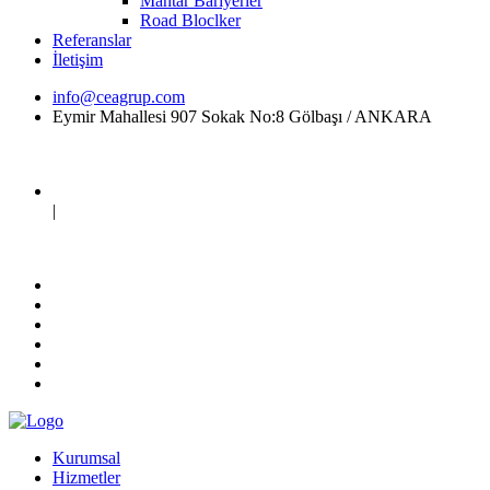
Mantar Bariyerler
Road Bloclker
Referanslar
İletişim
info@ceagrup.com
Eymir Mahallesi 907 Sokak No:8 Gölbaşı / ANKARA
|
Kurumsal
Hizmetler