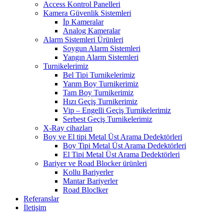
Access Kontrol Panelleri
Kamera Güvenlik Sistemleri
İp Kameralar
Analog Kameralar
Alarm Sistemleri Ürünleri
Soygun Alarm Sistemleri
Yangın Alarm Sistemleri
Turnikelerimiz
Bel Tipi Turnikelerimiz
Yarım Boy Turnikerimiz
Tam Boy Turnikerimiz
Hızı Geçiş Turnikerimiz
Vip – Engelli Geçiş Turnikelerimiz
Serbest Geçiş Turnikelerimiz
X-Ray cihazları
Boy ve El tipi Metal Üst Arama Dedektörleri
Boy Tipi Metal Üst Arama Dedektörleri
El Tipi Metal Üst Arama Dedektörleri
Bariyer ve Road Blocker ürünleri
Kollu Bariyerler
Mantar Bariyerler
Road Bloclker
Referanslar
İletişim