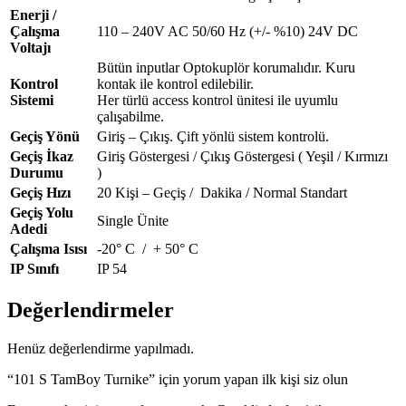
Enerji /
Çalışma
110 – 240V AC 50/60 Hz (+/- %10) 24V DC
Voltajı
Bütün inputlar Optokuplör korumalıdır. Kuru
Kontrol
kontak ile kontrol edilebilir.
Sistemi
Her türlü access kontrol ünitesi ile uyumlu
çalışabilme.
Geçiş Yönü
Giriş – Çıkış. Çift yönlü sistem kontrolü.
Geçiş İkaz
Giriş Göstergesi / Çıkış Göstergesi ( Yeşil / Kırmızı
Durumu
)
Geçiş Hızı
20 Kişi – Geçiş / Dakika / Normal Standart
Geçiş Yolu
Single Ünite
Adedi
Çalışma Isısı
-20° C / + 50° C
IP Sınıfı
IP 54
Değerlendirmeler
Henüz değerlendirme yapılmadı.
“101 S TamBoy Turnike” için yorum yapan ilk kişi siz olun