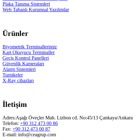
Plaka Tanıma Sistemleri
Web Tabanlı Kurumsal Yazılımlar
Ürünler
Biyometrik Terminallerimiz
Kart Okuyucu Terminaller
Geçiş Kontrol Panelleri
Güvenlik Kameraları
Alarm Sistemleri
Turnikeler
X-Ray cihazları
İletişim
Adres:Aşağı Öveçler Mah. Lizbon cd. No:45/13 Çankaya/Ankara
Telefon:
+90 312 473 00 86
Fax:
+90 312 473 00 87
E-mail: info@ceagrup.com