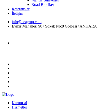
Mantar Bariyerler
Road Bloclker
Referanslar
İletişim
info@ceagrup.com
Eymir Mahallesi 907 Sokak No:8 Gölbaşı / ANKARA
|
Kurumsal
Hizmetler