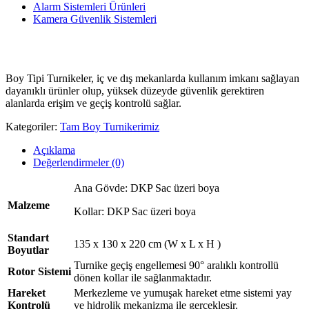
Alarm Sistemleri Ürünleri
Kamera Güvenlik Sistemleri
Boy Tipi Turnikeler, iç ve dış mekanlarda kullanım imkanı sağlayan
dayanıklı ürünler olup, yüksek düzeyde güvenlik gerektiren
alanlarda erişim ve geçiş kontrolü sağlar.
Kategoriler:
Tam Boy Turnikerimiz
Açıklama
Değerlendirmeler (0)
Ana Gövde: DKP Sac üzeri boya
Malzeme
Kollar: DKP Sac üzeri boya
Standart
135 x 130 x 220 cm (W x L x H )
Boyutlar
Turnike geçiş engellemesi 90° aralıklı kontrollü
Rotor Sistemi
dönen kollar ile sağlanmaktadır.
Hareket
Merkezleme ve yumuşak hareket etme sistemi yay
Kontrolü
ve hidrolik mekanizma ile gerçekleşir.