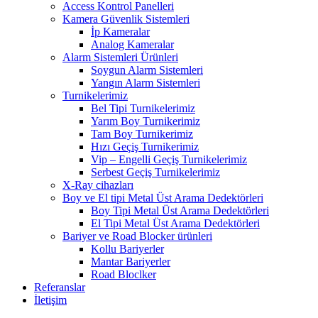
Access Kontrol Panelleri
Kamera Güvenlik Sistemleri
İp Kameralar
Analog Kameralar
Alarm Sistemleri Ürünleri
Soygun Alarm Sistemleri
Yangın Alarm Sistemleri
Turnikelerimiz
Bel Tipi Turnikelerimiz
Yarım Boy Turnikerimiz
Tam Boy Turnikerimiz
Hızı Geçiş Turnikerimiz
Vip – Engelli Geçiş Turnikelerimiz
Serbest Geçiş Turnikelerimiz
X-Ray cihazları
Boy ve El tipi Metal Üst Arama Dedektörleri
Boy Tipi Metal Üst Arama Dedektörleri
El Tipi Metal Üst Arama Dedektörleri
Bariyer ve Road Blocker ürünleri
Kollu Bariyerler
Mantar Bariyerler
Road Bloclker
Referanslar
İletişim