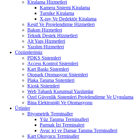
Kiralama Hizmetleri
Kamera Sistemi Kiralama
Turnike Kiralama
X-ray Ve Dedektör Kiralama
Keşif Ve Projelendirme Hizmetleri
Bakım Hizmetleri
Teknik Destek Hizmetleri
Alt Yapı Hizmetleri
Yazılım Hizmetleri
Çözümlerimiz
PDKS Sistemleri
Access Kontrol Sistemleri
Kart Baskı Sistemleri
Otopark Otomasyon Sistemleri
Plaka Tanıma Sistemleri
Kiosk Sistemleri
Web Tabanlı Kurumsal Yazılımlar
Özel Güvenlik Sistemleri Projelendirme Ve Uygulama
Bina Elektroniği Ve Otomasyonu
Ürünler
Biyometrik Terminaller
Yüz Tanıma Terminalleri
Parmak İzi Terminaleri
Avuç içi ve Damar Tanıma Terminalleri
Kart Okuyucu Terminaller