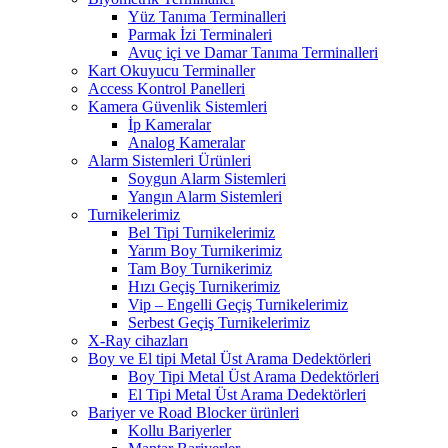
Yüz Tanıma Terminalleri
Parmak İzi Terminaleri
Avuç içi ve Damar Tanıma Terminalleri
Kart Okuyucu Terminaller
Access Kontrol Panelleri
Kamera Güvenlik Sistemleri
İp Kameralar
Analog Kameralar
Alarm Sistemleri Ürünleri
Soygun Alarm Sistemleri
Yangın Alarm Sistemleri
Turnikelerimiz
Bel Tipi Turnikelerimiz
Yarım Boy Turnikerimiz
Tam Boy Turnikerimiz
Hızı Geçiş Turnikerimiz
Vip – Engelli Geçiş Turnikelerimiz
Serbest Geçiş Turnikelerimiz
X-Ray cihazları
Boy ve El tipi Metal Üst Arama Dedektörleri
Boy Tipi Metal Üst Arama Dedektörleri
El Tipi Metal Üst Arama Dedektörleri
Bariyer ve Road Blocker ürünleri
Kollu Bariyerler