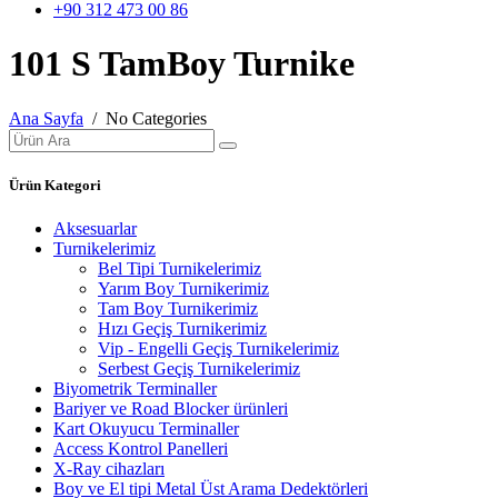
+90 312 473 00 86
101 S TamBoy Turnike
Ana Sayfa
/ No Categories
Ürün Kategori
Aksesuarlar
Turnikelerimiz
Bel Tipi Turnikelerimiz
Yarım Boy Turnikerimiz
Tam Boy Turnikerimiz
Hızı Geçiş Turnikerimiz
Vip - Engelli Geçiş Turnikelerimiz
Serbest Geçiş Turnikelerimiz
Biyometrik Terminaller
Bariyer ve Road Blocker ürünleri
Kart Okuyucu Terminaller
Access Kontrol Panelleri
X-Ray cihazları
Boy ve El tipi Metal Üst Arama Dedektörleri