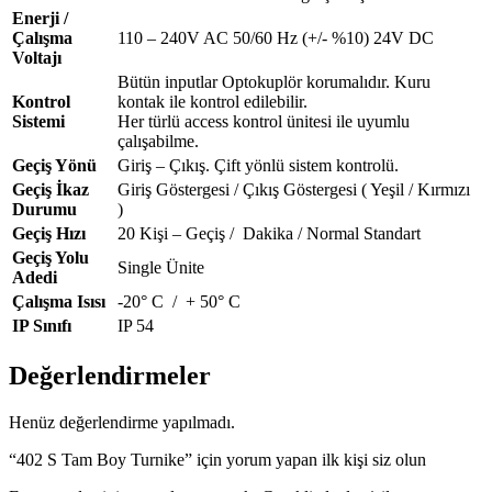
Enerji /
Çalışma
110 – 240V AC 50/60 Hz (+/- %10) 24V DC
Voltajı
Bütün inputlar Optokuplör korumalıdır. Kuru
Kontrol
kontak ile kontrol edilebilir.
Sistemi
Her türlü access kontrol ünitesi ile uyumlu
çalışabilme.
Geçiş Yönü
Giriş – Çıkış. Çift yönlü sistem kontrolü.
Geçiş İkaz
Giriş Göstergesi / Çıkış Göstergesi ( Yeşil / Kırmızı
Durumu
)
Geçiş Hızı
20 Kişi – Geçiş / Dakika / Normal Standart
Geçiş Yolu
Single Ünite
Adedi
Çalışma Isısı
-20° C / + 50° C
IP Sınıfı
IP 54
Değerlendirmeler
Henüz değerlendirme yapılmadı.
“402 S Tam Boy Turnike” için yorum yapan ilk kişi siz olun