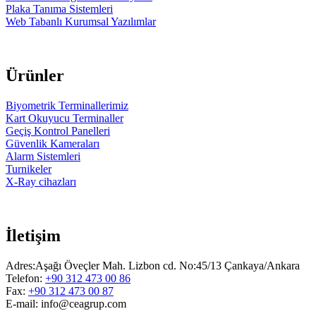
Plaka Tanıma Sistemleri
Web Tabanlı Kurumsal Yazılımlar
Ürünler
Biyometrik Terminallerimiz
Kart Okuyucu Terminaller
Geçiş Kontrol Panelleri
Güvenlik Kameraları
Alarm Sistemleri
Turnikeler
X-Ray cihazları
İletişim
Adres:Aşağı Öveçler Mah. Lizbon cd. No:45/13 Çankaya/Ankara
Telefon:
+90 312 473 00 86
Fax:
+90 312 473 00 87
E-mail: info@ceagrup.com