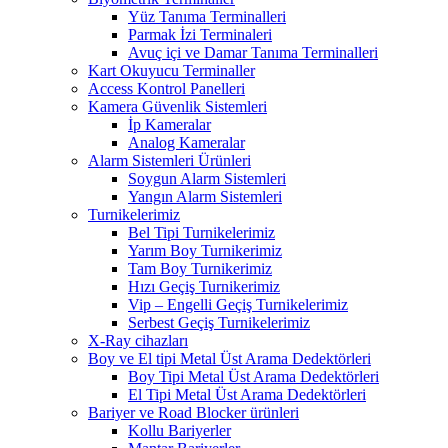
Yüz Tanıma Terminalleri
Parmak İzi Terminaleri
Avuç içi ve Damar Tanıma Terminalleri
Kart Okuyucu Terminaller
Access Kontrol Panelleri
Kamera Güvenlik Sistemleri
İp Kameralar
Analog Kameralar
Alarm Sistemleri Ürünleri
Soygun Alarm Sistemleri
Yangın Alarm Sistemleri
Turnikelerimiz
Bel Tipi Turnikelerimiz
Yarım Boy Turnikerimiz
Tam Boy Turnikerimiz
Hızı Geçiş Turnikerimiz
Vip – Engelli Geçiş Turnikelerimiz
Serbest Geçiş Turnikelerimiz
X-Ray cihazları
Boy ve El tipi Metal Üst Arama Dedektörleri
Boy Tipi Metal Üst Arama Dedektörleri
El Tipi Metal Üst Arama Dedektörleri
Bariyer ve Road Blocker ürünleri
Kollu Bariyerler