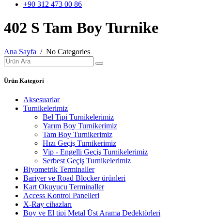
+90 312 473 00 86
402 S Tam Boy Turnike
Ana Sayfa
/ No Categories
Ürün Kategori
Aksesuarlar
Turnikelerimiz
Bel Tipi Turnikelerimiz
Yarım Boy Turnikerimiz
Tam Boy Turnikerimiz
Hızı Geçiş Turnikerimiz
Vip - Engelli Geçiş Turnikelerimiz
Serbest Geçiş Turnikelerimiz
Biyometrik Terminaller
Bariyer ve Road Blocker ürünleri
Kart Okuyucu Terminaller
Access Kontrol Panelleri
X-Ray cihazları
Boy ve El tipi Metal Üst Arama Dedektörleri