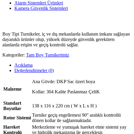
Alarm Sistemleri Ürünleri
Kamera Güvenlik Sistemleri
Boy Tipi Turnikeler, iç ve dış mekanlarda kullanım imkanı sağlayan
dayanıklı ürünler olup, yüksek düzeyde güvenlik gerektiren
alanlarda erişim ve geçiş kontrolü sağlar.
Kategoriler:
Tam Boy Turnikerimiz
Açıklama
Değerlendirmeler (0)
Ana Gövde: DKP Sac üzeri boya
Malzeme
Kollar: 304 Kalite Paslanmaz ÇeliK
Standart
138 x 116 x 220 cm ( W x L x H )
Boyutlar
Turnike geçiş engellemesi 90° aralıklı kontrollü
Rotor Sistemi
dönen kollar ile sağlanmaktadır.
Hareket
Merkezleme ve yumuşak hareket etme sistemi yay
Kontrolü
ve hidrolik mekanizma ile gerçekleşir.