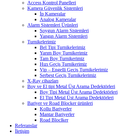
Access Kontrol Panelleri
Kamera Güvenlik Sistemleri
İp Kameralar
Analog Kameralar
Alarm Sistemleri Ürünleri
Soygun Alarm Sistemleri
Yangın Alarm Sistemleri
Turnikelerimiz
Bel Tipi Turnikelerimiz
Yarım Boy Turnikerimiz
Tam Boy Turnikerimiz
Hızı Geçiş Turnikerimiz
Vip – Engelli Geçiş Turnikelerimiz
Serbest Geçiş Turnikelerimiz
X-Ray cihazları
Boy ve El tipi Metal Üst Arama Dedektörleri
Boy Tipi Metal Üst Arama Dedektörleri
El Tipi Metal Üst Arama Dedektörleri
Bariyer ve Road Blocker ürünleri
Kollu Bariyerler
Mantar Bariyerler
Road Bloclker
Referanslar
İletişim