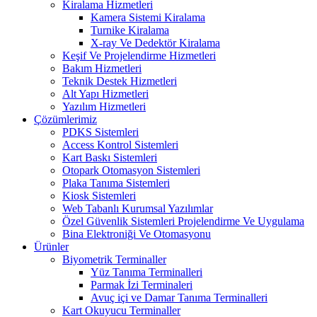
Kiralama Hizmetleri
Kamera Sistemi Kiralama
Turnike Kiralama
X-ray Ve Dedektör Kiralama
Keşif Ve Projelendirme Hizmetleri
Bakım Hizmetleri
Teknik Destek Hizmetleri
Alt Yapı Hizmetleri
Yazılım Hizmetleri
Çözümlerimiz
PDKS Sistemleri
Access Kontrol Sistemleri
Kart Baskı Sistemleri
Otopark Otomasyon Sistemleri
Plaka Tanıma Sistemleri
Kiosk Sistemleri
Web Tabanlı Kurumsal Yazılımlar
Özel Güvenlik Sistemleri Projelendirme Ve Uygulama
Bina Elektroniği Ve Otomasyonu
Ürünler
Biyometrik Terminaller
Yüz Tanıma Terminalleri
Parmak İzi Terminaleri
Avuç içi ve Damar Tanıma Terminalleri
Kart Okuyucu Terminaller