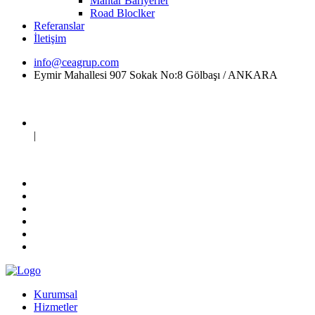
Mantar Bariyerler
Road Bloclker
Referanslar
İletişim
info@ceagrup.com
Eymir Mahallesi 907 Sokak No:8 Gölbaşı / ANKARA
|
Kurumsal
Hizmetler