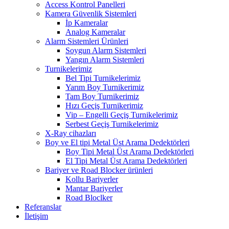
Access Kontrol Panelleri
Kamera Güvenlik Sistemleri
İp Kameralar
Analog Kameralar
Alarm Sistemleri Ürünleri
Soygun Alarm Sistemleri
Yangın Alarm Sistemleri
Turnikelerimiz
Bel Tipi Turnikelerimiz
Yarım Boy Turnikerimiz
Tam Boy Turnikerimiz
Hızı Geçiş Turnikerimiz
Vip – Engelli Geçiş Turnikelerimiz
Serbest Geçiş Turnikelerimiz
X-Ray cihazları
Boy ve El tipi Metal Üst Arama Dedektörleri
Boy Tipi Metal Üst Arama Dedektörleri
El Tipi Metal Üst Arama Dedektörleri
Bariyer ve Road Blocker ürünleri
Kollu Bariyerler
Mantar Bariyerler
Road Bloclker
Referanslar
İletişim