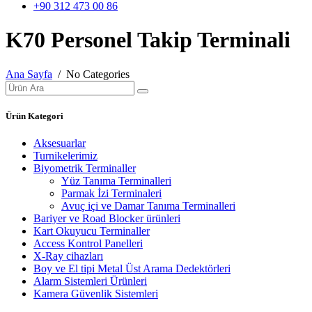
+90 312 473 00 86
K70 Personel Takip Terminali
Ana Sayfa
/ No Categories
Ürün Kategori
Aksesuarlar
Turnikelerimiz
Biyometrik Terminaller
Yüz Tanıma Terminalleri
Parmak İzi Terminaleri
Avuç içi ve Damar Tanıma Terminalleri
Bariyer ve Road Blocker ürünleri
Kart Okuyucu Terminaller
Access Kontrol Panelleri
X-Ray cihazları
Boy ve El tipi Metal Üst Arama Dedektörleri
Alarm Sistemleri Ürünleri
Kamera Güvenlik Sistemleri