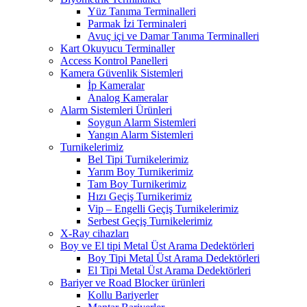
Yüz Tanıma Terminalleri
Parmak İzi Terminaleri
Avuç içi ve Damar Tanıma Terminalleri
Kart Okuyucu Terminaller
Access Kontrol Panelleri
Kamera Güvenlik Sistemleri
İp Kameralar
Analog Kameralar
Alarm Sistemleri Ürünleri
Soygun Alarm Sistemleri
Yangın Alarm Sistemleri
Turnikelerimiz
Bel Tipi Turnikelerimiz
Yarım Boy Turnikerimiz
Tam Boy Turnikerimiz
Hızı Geçiş Turnikerimiz
Vip – Engelli Geçiş Turnikelerimiz
Serbest Geçiş Turnikelerimiz
X-Ray cihazları
Boy ve El tipi Metal Üst Arama Dedektörleri
Boy Tipi Metal Üst Arama Dedektörleri
El Tipi Metal Üst Arama Dedektörleri
Bariyer ve Road Blocker ürünleri
Kollu Bariyerler