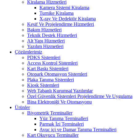
Kiralama Hizmetleri
Kamera Sistemi Kiralama
Turnike Kiralama
X-ray Ve Dedektör Kiralama
Keşif Ve Projelendirme Hizmetleri
Bakım Hizmetleri
Teknik Destek Hizmetleri
Alt Yapı Hizmetleri
Yazılım Hizmetleri
Çözümlerimiz
PDKS Sistemleri
Access Kontrol Sistemleri
Kart Baskı Sistemleri
Otopark Otomasyon Sistemleri
Plaka Tanıma Sistemleri
Kiosk Sistemleri
Web Tabanlı Kurumsal Yazılımlar
Özel Güvenlik Sistemleri Projelendirme Ve Uygulama
Bina Elektroniği Ve Otomasyonu
Ürünler
Biyometrik Terminaller
Yüz Tanıma Terminalleri
Parmak İzi Terminaleri
Avuç içi ve Damar Tanıma Terminalleri
Kart Okuyucu Terminaller