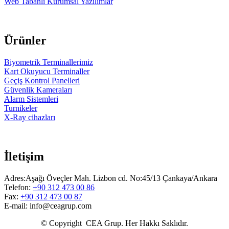
Web Tabanlı Kurumsal Yazılımlar
Ürünler
Biyometrik Terminallerimiz
Kart Okuyucu Terminaller
Geçiş Kontrol Panelleri
Güvenlik Kameraları
Alarm Sistemleri
Turnikeler
X-Ray cihazları
İletişim
Adres:Aşağı Öveçler Mah. Lizbon cd. No:45/13 Çankaya/Ankara
Telefon:
+90 312 473 00 86
Fax:
+90 312 473 00 87
E-mail: info@ceagrup.com
© Copyright CEA Grup. Her Hakkı Saklıdır.