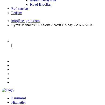
Mantar Bariyerler
Road Bloclker
Referanslar
İletişim
info@ceagrup.com
Eymir Mahallesi 907 Sokak No:8 Gölbaşı / ANKARA
|
Kurumsal
Hizmetler