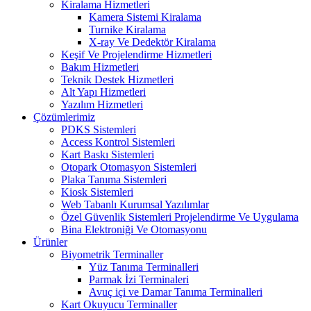
Kiralama Hizmetleri
Kamera Sistemi Kiralama
Turnike Kiralama
X-ray Ve Dedektör Kiralama
Keşif Ve Projelendirme Hizmetleri
Bakım Hizmetleri
Teknik Destek Hizmetleri
Alt Yapı Hizmetleri
Yazılım Hizmetleri
Çözümlerimiz
PDKS Sistemleri
Access Kontrol Sistemleri
Kart Baskı Sistemleri
Otopark Otomasyon Sistemleri
Plaka Tanıma Sistemleri
Kiosk Sistemleri
Web Tabanlı Kurumsal Yazılımlar
Özel Güvenlik Sistemleri Projelendirme Ve Uygulama
Bina Elektroniği Ve Otomasyonu
Ürünler
Biyometrik Terminaller
Yüz Tanıma Terminalleri
Parmak İzi Terminaleri
Avuç içi ve Damar Tanıma Terminalleri
Kart Okuyucu Terminaller