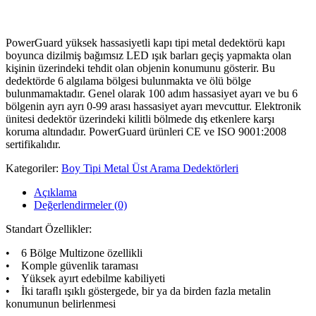
PowerGuard yüksek hassasiyetli kapı tipi metal dedektörü kapı
boyunca dizilmiş bağımsız LED ışık barları geçiş yapmakta olan
kişinin üzerindeki tehdit olan objenin konumunu gösterir. Bu
dedektörde 6 algılama bölgesi bulunmakta ve ölü bölge
bulunmamaktadır. Genel olarak 100 adım hassasiyet ayarı ve bu 6
bölgenin ayrı ayrı 0-99 arası hassasiyet ayarı mevcuttur. Elektronik
ünitesi dedektör üzerindeki kilitli bölmede dış etkenlere karşı
koruma altındadır. PowerGuard ürünleri CE ve ISO 9001:2008
sertifikalıdır.
Kategoriler:
Boy Tipi Metal Üst Arama Dedektörleri
Açıklama
Değerlendirmeler (0)
Standart Özellikler:
• 6 Bölge Multizone özellikli
• Komple güvenlik taraması
• Yüksek ayırt edebilme kabiliyeti
• İki taraﬂı ışıklı göstergede, bir ya da birden fazla metalin
konumunun belirlenmesi