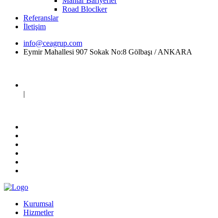
Mantar Bariyerler
Road Bloclker
Referanslar
İletişim
info@ceagrup.com
Eymir Mahallesi 907 Sokak No:8 Gölbaşı / ANKARA
|
Kurumsal
Hizmetler