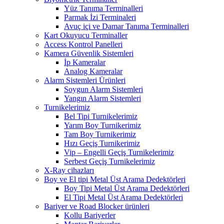
Yüz Tanıma Terminalleri
Parmak İzi Terminaleri
Avuç içi ve Damar Tanıma Terminalleri
Kart Okuyucu Terminaller
Access Kontrol Panelleri
Kamera Güvenlik Sistemleri
İp Kameralar
Analog Kameralar
Alarm Sistemleri Ürünleri
Soygun Alarm Sistemleri
Yangın Alarm Sistemleri
Turnikelerimiz
Bel Tipi Turnikelerimiz
Yarım Boy Turnikerimiz
Tam Boy Turnikerimiz
Hızı Geçiş Turnikerimiz
Vip – Engelli Geçiş Turnikelerimiz
Serbest Geçiş Turnikelerimiz
X-Ray cihazları
Boy ve El tipi Metal Üst Arama Dedektörleri
Boy Tipi Metal Üst Arama Dedektörleri
El Tipi Metal Üst Arama Dedektörleri
Bariyer ve Road Blocker ürünleri
Kollu Bariyerler