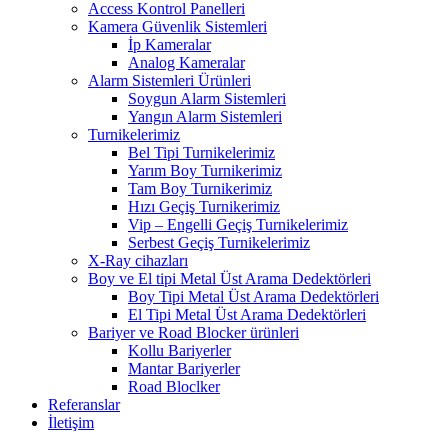
Access Kontrol Panelleri
Kamera Güvenlik Sistemleri
İp Kameralar
Analog Kameralar
Alarm Sistemleri Ürünleri
Soygun Alarm Sistemleri
Yangın Alarm Sistemleri
Turnikelerimiz
Bel Tipi Turnikelerimiz
Yarım Boy Turnikerimiz
Tam Boy Turnikerimiz
Hızı Geçiş Turnikerimiz
Vip – Engelli Geçiş Turnikelerimiz
Serbest Geçiş Turnikelerimiz
X-Ray cihazları
Boy ve El tipi Metal Üst Arama Dedektörleri
Boy Tipi Metal Üst Arama Dedektörleri
El Tipi Metal Üst Arama Dedektörleri
Bariyer ve Road Blocker ürünleri
Kollu Bariyerler
Mantar Bariyerler
Road Bloclker
Referanslar
İletişim