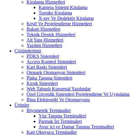
Kiralama Hizmetleri
Kamera Sistemi Kiralama
Turnike Kiralama
X-ray Ve Dedektör Kiralama
Keşif Ve Projelendirme Hizmetleri
Bakım Hizmetleri
Teknik Destek Hizmetleri
Alt Yapı Hizmetleri
Yazılım Hizmetleri
Çözümlerimiz
PDKS Sistemleri
Access Kontrol Sistemleri
Kart Baskı Sistemleri
Otopark Otomasyon Sistemleri
Plaka Tanıma Sistemleri
Kiosk Sistemleri
Web Tabanlı Kurumsal Yazılımlar
Özel Güvenlik Sistemleri Projelendirme Ve Uygulama
Bina Elektroniği Ve Otomasyonu
Ürünler
Biyometrik Terminaller
Yüz Tanıma Terminalleri
Parmak İzi Terminaleri
Avuç içi ve Damar Tanıma Terminalleri
Kart Okuyucu Terminaller