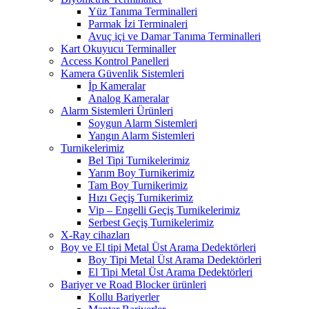
Yüz Tanıma Terminalleri
Parmak İzi Terminaleri
Avuç içi ve Damar Tanıma Terminalleri
Kart Okuyucu Terminaller
Access Kontrol Panelleri
Kamera Güvenlik Sistemleri
İp Kameralar
Analog Kameralar
Alarm Sistemleri Ürünleri
Soygun Alarm Sistemleri
Yangın Alarm Sistemleri
Turnikelerimiz
Bel Tipi Turnikelerimiz
Yarım Boy Turnikerimiz
Tam Boy Turnikerimiz
Hızı Geçiş Turnikerimiz
Vip – Engelli Geçiş Turnikelerimiz
Serbest Geçiş Turnikelerimiz
X-Ray cihazları
Boy ve El tipi Metal Üst Arama Dedektörleri
Boy Tipi Metal Üst Arama Dedektörleri
El Tipi Metal Üst Arama Dedektörleri
Bariyer ve Road Blocker ürünleri
Kollu Bariyerler