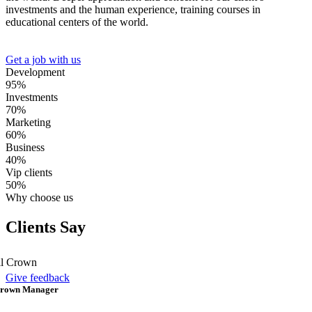
investments and the human experience, training courses in
educational centers of the world.
Get a job with us
Development
95%
Investments
70%
Marketing
60%
Business
40%
Vip clients
50%
Why choose us
Clients Say
Give feedback
Crown
Manager