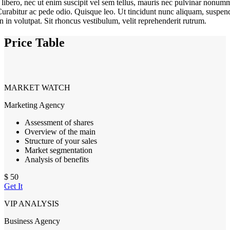
 libero, nec ut enim suscipit vel sem tellus, mauris nec pulvinar nonum
 Curabitur ac pede odio. Quisque leo. Ut tincidunt nunc aliquam, suspen
n in volutpat. Sit rhoncus vestibulum, velit reprehenderit rutrum.
Price Table
MARKET WATCH
Marketing Agency
Assessment of shares
Overview of the main
Structure of your sales
Market segmentation
Analysis of benefits
$
50
Get It
VIP ANALYSIS
Business Agency