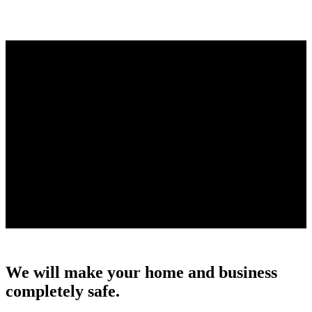
16
+
Years on the market
120
+
Professionals team
900
+
Dealer equipment
170
+
Successful projects
400
+
Business objects
We will make your home and business
completely safe.