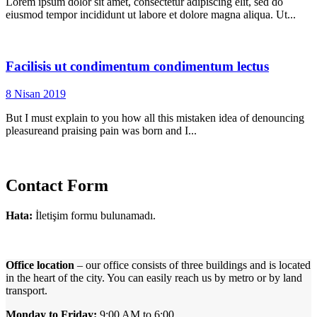
Lorem ipsum dolor sit amet, consectetur adipiscing elit, sed do
eiusmod tempor incididunt ut labore et dolore magna aliqua. Ut...
Facilisis ut condimentum condimentum lectus
8 Nisan 2019
But I must explain to you how all this mistaken idea of denouncing
pleasureand praising pain was born and I...
Contact Form
Hata:
İletişim formu bulunamadı.
Office location
– our office consists of three buildings and is located
in the heart of the city. You can easily reach us by metro or by land
transport.
Monday to Friday:
9:00 AM to 6:00