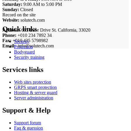
Saturday:
9:00 AM to 5:00 PM
Sunday:
Closed
Record on the site
Website:
solutech.com
Quick links
Address:
685 Lane Drive St. California, 33020
Phone:
+010 234 7892 34
Fax:
+010 435 5798982
Security
Email:
info@solutech.com
Protection
Bodyguard
Security training
Services links
Web sites protection
GRPS smart protection
Hosting & server guard
Server administration
Support & Help
Support forum
Faq & guession