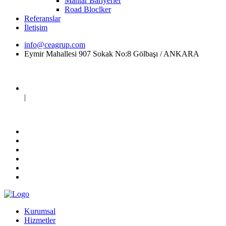
Mantar Bariyerler
Road Bloclker
Referanslar
İletişim
info@ceagrup.com
Eymir Mahallesi 907 Sokak No:8 Gölbaşı / ANKARA
|
Kurumsal
Hizmetler