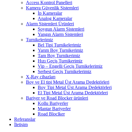
Access Kontrol Panelleri
Kamera Güvenlik Sistemleri
İp Kameralar
Analog Kameralar
Alarm Sistemleri Ürünleri
Soygun Alarm Sistemleri
Yangın Alarm Sistemleri
Turnikelerimiz
Bel Tipi Turnikelerimiz
Yarım Boy Turnikerimiz
Tam Boy Turnikerimiz
Hızı Geçiş Turnikerimiz
Vip – Engelli Geçiş Turnikelerimiz
Serbest Geçiş Turnikelerimiz
X-Ray cihazları
Boy ve El tipi Metal Üst Arama Dedektörleri
Boy Tipi Metal Üst Arama Dedektörleri
El Tipi Metal Üst Arama Dedektörleri
Bariyer ve Road Blocker ürünleri
Kollu Bariyerler
Mantar Bariyerler
Road Bloclker
Referanslar
İletişim