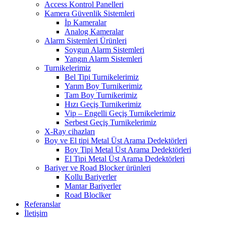
Access Kontrol Panelleri
Kamera Güvenlik Sistemleri
İp Kameralar
Analog Kameralar
Alarm Sistemleri Ürünleri
Soygun Alarm Sistemleri
Yangın Alarm Sistemleri
Turnikelerimiz
Bel Tipi Turnikelerimiz
Yarım Boy Turnikerimiz
Tam Boy Turnikerimiz
Hızı Geçiş Turnikerimiz
Vip – Engelli Geçiş Turnikelerimiz
Serbest Geçiş Turnikelerimiz
X-Ray cihazları
Boy ve El tipi Metal Üst Arama Dedektörleri
Boy Tipi Metal Üst Arama Dedektörleri
El Tipi Metal Üst Arama Dedektörleri
Bariyer ve Road Blocker ürünleri
Kollu Bariyerler
Mantar Bariyerler
Road Bloclker
Referanslar
İletişim