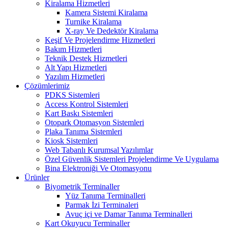
Kiralama Hizmetleri
Kamera Sistemi Kiralama
Turnike Kiralama
X-ray Ve Dedektör Kiralama
Keşif Ve Projelendirme Hizmetleri
Bakım Hizmetleri
Teknik Destek Hizmetleri
Alt Yapı Hizmetleri
Yazılım Hizmetleri
Çözümlerimiz
PDKS Sistemleri
Access Kontrol Sistemleri
Kart Baskı Sistemleri
Otopark Otomasyon Sistemleri
Plaka Tanıma Sistemleri
Kiosk Sistemleri
Web Tabanlı Kurumsal Yazılımlar
Özel Güvenlik Sistemleri Projelendirme Ve Uygulama
Bina Elektroniği Ve Otomasyonu
Ürünler
Biyometrik Terminaller
Yüz Tanıma Terminalleri
Parmak İzi Terminaleri
Avuç içi ve Damar Tanıma Terminalleri
Kart Okuyucu Terminaller