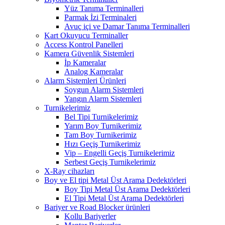
Yüz Tanıma Terminalleri
Parmak İzi Terminaleri
Avuç içi ve Damar Tanıma Terminalleri
Kart Okuyucu Terminaller
Access Kontrol Panelleri
Kamera Güvenlik Sistemleri
İp Kameralar
Analog Kameralar
Alarm Sistemleri Ürünleri
Soygun Alarm Sistemleri
Yangın Alarm Sistemleri
Turnikelerimiz
Bel Tipi Turnikelerimiz
Yarım Boy Turnikerimiz
Tam Boy Turnikerimiz
Hızı Geçiş Turnikerimiz
Vip – Engelli Geçiş Turnikelerimiz
Serbest Geçiş Turnikelerimiz
X-Ray cihazları
Boy ve El tipi Metal Üst Arama Dedektörleri
Boy Tipi Metal Üst Arama Dedektörleri
El Tipi Metal Üst Arama Dedektörleri
Bariyer ve Road Blocker ürünleri
Kollu Bariyerler