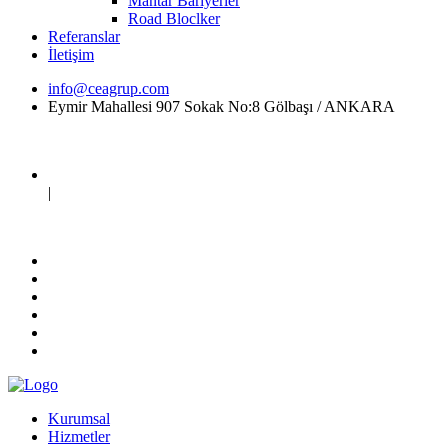
Mantar Bariyerler
Road Bloclker
Referanslar
İletişim
info@ceagrup.com
Eymir Mahallesi 907 Sokak No:8 Gölbaşı / ANKARA
|
Kurumsal
Hizmetler